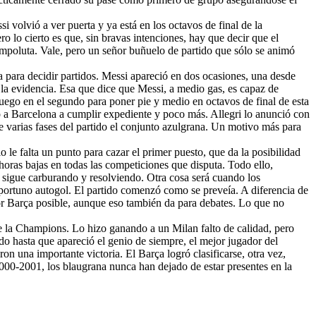
 volvió a ver puerta y ya está en los octavos de final de la
 lo cierto es que, sin bravas intenciones, hay que decir que el
mpoluta. Vale, pero un señor buñuelo de partido que sólo se animó
a para decidir partidos. Messi apareció en dos ocasiones, una desde
a la evidencia. Esa que dice que Messi, a medio gas, es capaz de
 juego en el segundo para poner pie y medio en octavos de final de esta
o a Barcelona a cumplir expediente y poco más. Allegri lo anunció con
te varias fases del partido el conjunto azulgrana. Un motivo más para
o le falta un punto para cazar el primer puesto, que da la posibilidad
 horas bajas en todas las competiciones que disputa. Todo ello,
o sigue carburando y resolviendo. Otra cosa será cuando los
portuno autogol. El partido comenzó como se preveía. A diferencia de
jor Barça posible, aunque eso también da para debates. Lo que no
 de la Champions. Lo hizo ganando a un Milan falto de calidad, pero
ido hasta que apareció el genio de siempre, el mejor jugador del
n una importante victoria. El Barça logró clasificarse, otra vez,
00-2001, los blaugrana nunca han dejado de estar presentes en la