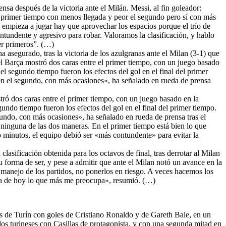
nsa después de la victoria ante el Milán. Messi, al fin goleador:
 primer tiempo con menos llegada y peor el segundo pero sí con más
 empieza a jugar hay que aprovechar los espacios porque el trío de
ntundente y agresivo para robar. Valoramos la clasificación, y hablo
ser primeros”. (…)
a asegurado, tras la victoria de los azulgranas ante el Milan (3-1) que
 el Barça mostró dos caras entre el primer tiempo, con un juego basado
el segundo tiempo fueron los efectos del gol en el final del primer
en el segundo, con más ocasiones», ha señalado en rueda de prensa
tró dos caras entre el primer tiempo, con un juego basado en la
undo tiempo fueron los efectos del gol en el final del primer tiempo.
undo, con más ocasiones», ha señalado en rueda de prensa tras el
ninguna de las dos maneras. En el primer tiempo está bien lo que
 minutos, el equipo debió ser «más contundente» para evitar la
clasificación obtenida para los octavos de final, tras derrotar al Milan
u forma de ser, y pese a admitir que ante el Milan notó un avance en la
manejo de los partidos, no ponerlos en riesgo. A veces hacemos los
a día de hoy lo que más me preocupa», resumió. (…)
s de Turín con goles de Cristiano Ronaldo y de Gareth Bale, en un
los turineses con Casillas de protagonista, y con una segunda mitad en