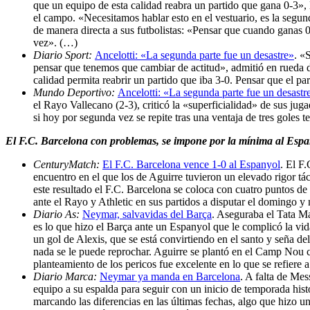
que un equipo de esta calidad reabra un partido que gana 0-3», l
el campo. «Necesitamos hablar esto en el vestuario, es la segun
de manera directa a sus futbolistas: «Pensar que cuando ganas 0
vez». (…)
Diario Sport:
Ancelotti: «La segunda parte fue un desastre»
. «
pensar que tenemos que cambiar de actitud», admitió en rueda 
calidad permita reabrir un partido que iba 3-0. Pensar que el pa
Mundo Deportivo:
Ancelotti: «La segunda parte fue un desastr
el Rayo Vallecano (2-3), criticó la «superficialidad» de sus jug
si hoy por segunda vez se repite tras una ventaja de tres goles
El F.C. Barcelona con problemas, se impone por la mínima al Espany
CenturyMatch:
El F.C. Barcelona vence 1-0 al Espanyol
. El F
encuentro en el que los de Aguirre tuvieron un elevado rigor tác
este resultado el F.C. Barcelona se coloca con cuatro puntos de
ante el Rayo y Athletic en sus partidos a disputar el domingo 
Diario As:
Neymar, salvavidas del Barça
. Aseguraba el Tata Ma
es lo que hizo el Barça ante un Espanyol que le complicó la vi
un gol de Alexis, que se está convirtiendo en el santo y seña 
nada se le puede reprochar. Aguirre se plantó en el Camp Nou c
planteamiento de los pericos fue excelente en lo que se refiere a
Diario Marca:
Neymar ya manda en Barcelona
. A falta de Me
equipo a su espalda para seguir con un inicio de temporada histó
marcando las diferencias en las últimas fechas, algo que hizo un