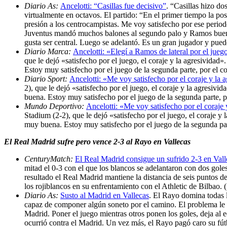
Diario As:
Ancelotti: “Casillas fue decisivo”
. “Casillas hizo do
virtualmente en octavos. El partido: “En el primer tiempo la 
presión a los centrocampistas. Me voy satisfecho por ese perio
Juventus mandó muchos balones al segundo palo y Ramos bueno d
gusta ser central. Luego se adelantó. Es un gran jugador y pue
Diario Marca:
Ancelotti: «Elegí a Ramos de lateral por el jueg
que le dejó «satisfecho por el juego, el coraje y la agresivid
Estoy muy satisfecho por el juego de la segunda parte, por el co
Diario Sport:
Ancelotti: «Me voy satisfecho por el coraje y la 
2), que le dejó «satisfecho por el juego, el coraje y la agres
buena. Estoy muy satisfecho por el juego de la segunda parte, po
Mundo Deportivo:
Ancelotti: «Me voy satisfecho por el coraje 
Stadium (2-2), que le dejó «satisfecho por el juego, el coraje 
muy buena. Estoy muy satisfecho por el juego de la segunda part
El Real Madrid sufre pero vence 2-3 al Rayo en Vallecas
CenturyMatch:
El Real Madrid consigue un sufrido 2-3 en Vall
mitad el 0-3 con el que los blancos se adelantaron con dos gole
resultado el Real Madrid mantiene la distancia de seis puntos de
los rojiblancos en su enfrentamiento con el Athletic de Bilbao.
Diario As:
Susto al Madrid en Vallecas
. El Rayo domina todas l
capaz de componer algún soneto por el camino. El problema le as
Madrid. Poner el juego mientras otros ponen los goles, deja al eq
ocurrió contra el Madrid. Un vez más, el Rayo pagó caro su fút