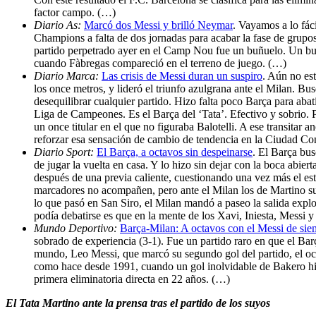
factor campo. (…)
Diario As:
Marcó dos Messi y brilló Neymar
. Vayamos a lo fác
Champions a falta de dos jornadas para acabar la fase de grupos
partido perpetrado ayer en el Camp Nou fue un buñuelo. Un buñ
cuando Fàbregas compareció en el terreno de juego. (…)
Diario Marca:
Las crisis de Messi duran un suspiro
. Aún no est
los once metros, y lideró el triunfo azulgrana ante el Milan. Bu
desequilibrar cualquier partido. Hizo falta poco Barça para abat
Liga de Campeones. Es el Barça del ‘Tata’. Efectivo y sobrio. 
un once titular en el que no figuraba Balotelli. A ese transitar
reforzar esa sensación de cambio de tendencia en la Ciudad Co
Diario Sport:
El Barça, a octavos sin despeinarse
. El Barça bus
de jugar la vuelta en casa. Y lo hizo sin dejar con la boca abie
después de una previa caliente, cuestionando una vez más el est
marcadores no acompañen, pero ante el Milan los de Martino su
lo que pasó en San Siro, el Milan mandó a paseo la salida expl
podía debatirse es que en la mente de los Xavi, Iniesta, Messi y
Mundo Deportivo:
Barça-Milan: A octavos con el Messi de sie
sobrado de experiencia (3-1). Fue un partido raro en que el Barç
mundo, Leo Messi, que marcó su segundo gol del partido, el octa
como hace desde 1991, cuando un gol inolvidable de Bakero hiz
primera eliminatoria directa en 22 años. (…)
El Tata Martino ante la prensa tras el partido de los suyos