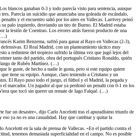
 Los blancos ganaban 0-3 y todo parecía visto para sentencia, aunque
con tres. Parecía un suicidio que anunciaba una goleada de escándalo,
enaltis y el encuentro saltó por los aires en Vallecas. Larrivey peinó
n su palo izquierdo, desviando un tiro de Bueno. El Madrid estaba
or la lesión de Coentrao. Los errores atrás fueron producto de una
 (…)
francés Karim Benzema, sufrió para ganar al Rayo en Vallecas (2-3),
s defensivas. El Real Madrid, con un planteamiento táctico muy
to a redimirse del tropiezo sufrido la última vez que jugó lejos del
primer tanto del partido, obra del portugués Cristiano Ronaldo, quién
alo largo de Rubén Martínez. (…)
ue le guste, de hecho a nadie le gusta, pero si este equipo quiere
os que tiene su equipo. Aunque, claro teniendo a Cristiano y un
stos. El Rayo puso todo el juego, el fútbol y el Madrid, la pegada y
 en el marcador. Un jugador al que ya perdonó un penalti con 0-1 en los
 Viera que tocó sin querer un remate de Iago Falqué. (…)
te fue un desastre», dijo Carlo Ancelotti tras el apuradísimo triunfo de
y eso ya no es una casualidad. Hay que cambiar y quitar la
o Ancelotti en la sala de prensa de Vallecas. «En el partido contra el
ctitud, tenemos demasiada superficialidad en el campo. No es posible