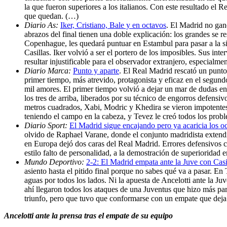
la que fueron superiores a los italianos. Con este resultado el 
que quedan. (…)
Diario As:
Iker, Cristiano, Bale y en octavos
. El Madrid no gan
abrazos del final tienen una doble explicación: los grandes se r
Copenhague, les quedará puntuar en Estambul para pasar a la si
Casillas. Iker volvió a ser el portero de los imposibles. Sus i
resultar injustificable para el observador extranjero, especial
Diario Marca:
Punto y aparte
. El Real Madrid rescató un punto
primer tiempo, más atrevido, protagonista y eficaz en el segund
mil amores. El primer tiempo volvió a dejar un mar de dudas en 
los tres de arriba, liberados por su técnico de engorros defensi
metros cuadrados, Xabi, Modric y Khedira se vieron impotentes 
teniendo el campo en la cabeza, y Tevez le creó todos los prob
Diario Sport:
El Madrid sigue encajando pero ya acaricia los o
olvido de Raphael Varane, donde el conjunto madridista extendi
en Europa dejó dos caras del Real Madrid. Errores defensivos c
estilo falto de personalidad, a la demostración de superioridad
Mundo Deportivo:
2-2: El Madrid empata ante la Juve con Casi
asiento hasta el pitido final porque no sabes qué va a pasar. 
aguas por todos los lados. Ni la apuesta de Ancelotti ante la J
ahí llegaron todos los ataques de una Juventus que hizo más para
triunfo, pero que tuvo que conformarse con un empate que deja a
Ancelotti ante la prensa tras el empate de su equipo