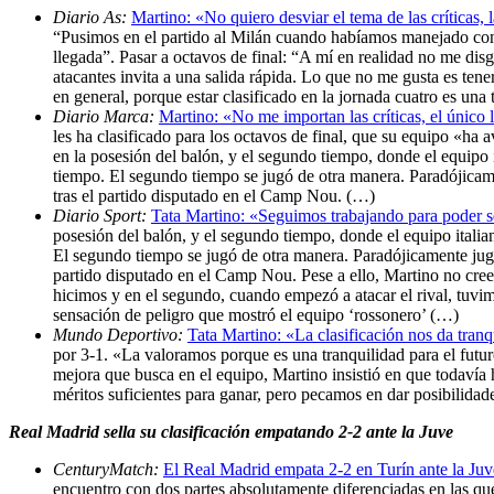
Diario As:
Martino: «No quiero desviar el tema de las críticas, 
“Pusimos en el partido al Milán cuando habíamos manejado con 
llegada”. Pasar a octavos de final: “A mí en realidad no me dis
atacantes invita a una salida rápida. Lo que no me gusta es ten
en general, porque estar clasificado en la jornada cuatro es una
Diario Marca:
Martino: «No me importan las críticas, el único l
les ha clasificado para los octavos de final, que su equipo «ha
en la posesión del balón, y el segundo tiempo, donde el equipo i
tiempo. El segundo tiempo se jugó de otra manera. Paradójicam
tras el partido disputado en el Camp Nou. (…)
Diario Sport:
Tata Martino: «Seguimos trabajando para poder 
posesión del balón, y el segundo tiempo, donde el equipo italia
El segundo tiempo se jugó de otra manera. Paradójicamente jug
partido disputado en el Camp Nou. Pese a ello, Martino no cree
hicimos y en el segundo, cuando empezó a atacar el rival, tuvi
sensación de peligro que mostró el equipo ‘rossonero’ (…)
Mundo Deportivo:
Tata Martino: «La clasificación nos da tranq
por 3-1. «La valoramos porque es una tranquilidad para el futur
mejora que busca en el equipo, Martino insistió en que todavía
méritos suficientes para ganar, pero pecamos en dar posibilidade
Real Madrid sella su clasificación empatando 2-2 ante la Juve
CenturyMatch:
El Real Madrid empata 2-2 en Turín ante la Juv
encuentro con dos partes absolutamente diferenciadas en las que