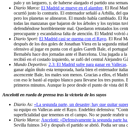
palo y un larguero, y, de haberse alargado el partido una seman
Diario Marca:
El Madrid se mueve en el alambre
. El Real Mad
ocurrió justo lo contrario. El entrenador señaló a Arbilla, del q
pero los planetas se alinearon. El mundo había cambiado. El Ray
todas las manzanas que bajaron de los árboles y los rayistas t
defendiéndose horriblemente mal. Quedaron retratados los centra
preocupante y escandalosa falta de atención. El Madrid volvió a
Diario Sport:
El Madrid casi se quema con el Rayo
. El Real M
después de los dos goles de Jonathan Viera en la segunda mitad
ofensivo al jugar en punta con el gales Gareth Bale, el portugué
Bernabéu hace dos jornadas ante el Barcelona. Una jugada a la c
recibió en el costado izquierdo, se zafó del central Alejandro Gá
Mundo Deportivo:
2.3: El Madrid sufre para ganar en Vallecas
ganar algún título esta temporada, haría bien el entrenador ital
ascencente Bale, los males son menos. Gracias a ellos, el Madrid
con eso le bastó al equipo blanco para llevarse los tres puntos.
primeros minutos. Aunque lo peor desde el punto de vista del R
Ancelotti en rueda de prensa tras la victoria de los suyos
Diario As:
«La segunda parte, un desastre; hay que quitar super
su equipo en Vallecas ante el Rayo. Endeblez defensiva: “Contr
superficialidad que tenemos en el campo. No se puede reabrir u
Diario Marca:
Ancelotti: «Defensivamente la segunda parte ha 
Sevilla fuimos 3-0 y después el partido se abrió. Podia ser un