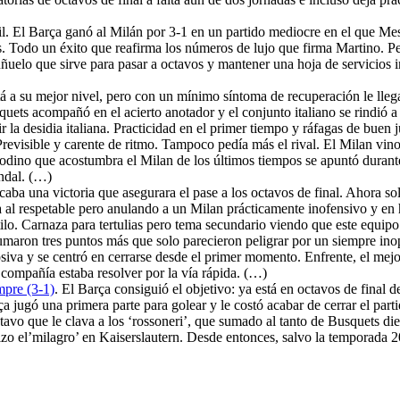
il. El Barça ganó al Milán por 3-1 en un partido mediocre en el que Messi
. Todo un éxito que reafirma los números de lujo que firma Martino. Pero
uelo que sirve para pasar a octavos y mantener una hoja de servicios i
á a su mejor nivel, pero con un mínimo síntoma de recuperación le lleg
squets acompañó en el acierto anotador y el conjunto italiano se rindió 
ir la desidia italiana. Practicidad en el primer tiempo y ráfagas de buen
Previsible y carente de ritmo. Tampoco pedía más el rival. El Milan vin
 anodino que acostumbra el Milan de los últimos tiempos se apuntó duran
ndal. (…)
caba una victoria que asegurara el pase a los octavos de final. Ahora sol
rta al respetable pero anulando a un Milan prácticamente inofensivo y en
ilo. Carnaza para tertulias pero tema secundario viendo que este equip
maron tres puntos más que solo parecieron peligrar por un siempre ino
osiva y se centró en cerrarse desde el primer momento. Enfrente, el me
 compañía estaba resolver por la vía rápida. (…)
mpre (3-1)
. El Barça consiguió el objetivo: ya está en octavos de final
a jugó una primera parte para golear y le costó acabar de cerrar el part
vo que le clava a los ‘rossoneri’, que sumado al tanto de Busquets diero
o el’milagro’ en Kaiserslautern. Desde entonces, salvo la temporada 20