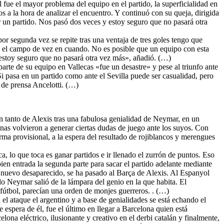
l fue el mayor problema del equipo en el partido, la superficialidad en
 a la hora de analizar el encuentro. Y continuó con su queja, dirigida
ir un partido. Nos pasó dos veces y estoy seguro que no pasará otra
por segunda vez se repite tras una ventaja de tres goles tengo que
n el campo de vez en cuando. No es posible que un equipo con esta
o estoy seguro que no pasará otra vez más», añadió. (…)
arte de su equipo en Vallecas «fue un desastre» y pese al triunfo ante
Si pasa en un partido como ante el Sevilla puede ser casualidad, pero
 de prensa Ancelotti. (…)
n tanto de Alexis tras una fabulosa genialidad de Neymar, en un
anas volvieron a generar ciertas dudas de juego ante los suyos. Con
rma provisional, a la espera del resultado de rojiblancos y merengues
a, lo que toca es ganar partidos e ir llenado el zurrón de puntos. Eso
en entrada la segunda parte para sacar el partido adelante mediante
e nuevo desaparecido, se ha pasado al Barça de Alexis. Al Espanyol
o Neymar salió de la lámpara del genio en la que habita. El
de fútbol, parecían una orden de monjes guerreros. . (…)
el ataque el argentino y a base de genialidades se está echando el
 espera de él, fue el último en llegar a Barcelona quien está
ona eléctrico, ilusionante y creativo en el derbi catalán y finalmente,