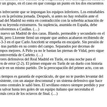
 de un grupo, en el caso en que consiga un punto en los dos encuentros
 infrecuente que se impongan los equipos inferiores. Los entrañables
éu en la próxima jornada. Después, si antes no hay resbalón ante el
ad del Madrid no entra en contradicción con la soberbia actuación de
ndan su leyenda extramuros. Su suplencia, asumida en España, debe
 volveremos a Casillas. (…)
de nuevo un Madrid de dos caras. Blando, permeable y secundario en el
nalti, pero Llorente firmó un empate que ambos acabaron recibiendo de
-3-3 en el que Carlo Ancelotti se empeña en encajarle. Sin presión de
do tras partido en su centro del campo. Separados por decenas de
pos mejores. A Pirlo ya no le bastan las piernas de Vidal, pero sigue
ontrovertida de Carletto. (…)
rores defensivos del Real Madrid en Turín, en una noche para el
n de error (2-2). El primer empate en Turín de un duelo con historia
ucir en un mismo partido. De la preocupación del primer acto, con un
s tiempos es garantía de espectáculo, de que no te puedes levantar del
onsistente, con un ataque descomunal y un sistema defensivo que hace
omo centrales le salió bien. El sevillano estuvo siempre perdido y por
 salvar hasta tres goles de un equipo italiano que necesitaba el
 más cerca de los octavos de final. (…)