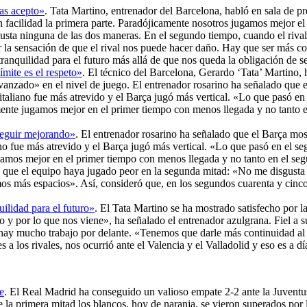
las acepto»
. Tata Martino, entrenador del Barcelona, habló en sala de pre
facilidad la primera parte. Paradójicamente nosotros jugamos mejor el
gusta ninguna de las dos maneras. En el segundo tiempo, cuando el rival
er la sensación de que el rival nos puede hacer daño. Hay que ser más co
 tranquilidad para el futuro más allá de que nos queda la obligación de 
ímite es el respeto»
. El técnico del Barcelona, Gerardo ‘Tata’ Martino, h
 avanzado» en el nivel de juego. El entrenador rosarino ha señalado que
taliano fue más atrevido y el Barça jugó más vertical. «Lo que pasó en 
ente jugamos mejor en el primer tiempo con menos llegada y no tanto 
seguir mejorando»
. El entrenador rosarino ha señalado que el Barça mos
no fue más atrevido y el Barça jugó más vertical. «Lo que pasó en el seg
amos mejor en el primer tiempo con menos llegada y no tanto en el seg
 que el equipo haya jugado peor en la segunda mitad: «No me disgusta 
mos más espacios». Así, consideró que, en los segundos cuarenta y cinco
uilidad para el futuro»
. El Tata Martino se ha mostrado satisfecho por la 
o y por lo que nos viene», ha señalado el entrenador azulgrana. Fiel a s
 hay mucho trabajo por delante. «Tenemos que darle más continuidad al 
s a los rivales, nos ocurrió ante el Valencia y el Valladolid y eso es 
e
. El Real Madrid ha conseguido un valioso empate 2-2 ante la Juventu
 la primera mitad los blancos, hoy de naranja, se vieron superados por 