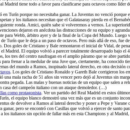
Real Madrid tiene todo a favor para clasificarse para octavos como líder
ó en Turín porque no necesitaba ganar. La Juventus no venció porque es
espetan y los italianos necesitan que el Galatasaray pierda en el Bernab
guiente ronda. Amici, quién sabe si volveremos a vernos. La superiorid
ntervenciones dejaron en anécdota las distracciones de su equipo y agra
mente para Webb, árbitro ayer y de la final de la Copa del Mundo. Luego
 de Turín que le deja a un paso de octavos. Pero más allá de eso, fue 
o. Dos goles de Cristiano y Bale remontaron el inicial de Vidal, de pe
el Madrid. El equipo volvió a parecer totalmente desarropado bajo el 4
vos, los tres del centro naufragan en el amplio páramo que se abre parti
para frenar a la medular de una Juve que, ciertamente, ha conocido tiem
lemas del mundo a Ramos, inopinado lateral derecho, en otra decisión c
ctavos
. Los goles de Cristiano Ronaldo y Gareth Bale corrigieron los er
ó una mala racha de 51 años sin vencer pero dejó al Juventus sin marge
ontra pegada. Las malas y buenas noticias de un equipo que salen a rel
 en casa del campeón italiano con un ataque demoledor. (…)
llas como protagonista
. Ver un partido del Real Madrid en estos último
En Turín, el equipo blanco demostró una vez más que es un conjunto inc
uventus de devolver a Ramos al lateral derecho y poner a Pepe y Varane c
 ganar, pero se encontró con Casillas que volvió a ejercer de santo para
 los italianos sin opción de fallar más en esta Champions y al Madrid,