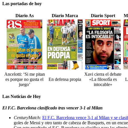
Las portadas de hoy
Diario As
Diario Marca
Diario Sport
M
Ancelotti: ‘Si me pitan
Xavi cierra el debate
es porque no gusta el
En defensa propia
«La filosofía es
L
juego’
intocable»
Las Noticias de Hoy
El F.C. Barcelona clasificado tras vencer 3-1 al Milan
CenturyMatch:
El F.C. Barcelona vence 3-1 al Milan y se clasi
goles de Messi y otro tanto de cabeza de Busquets, en un encue
Con este resultado el F.C. Barcelona se clasifica para las elim