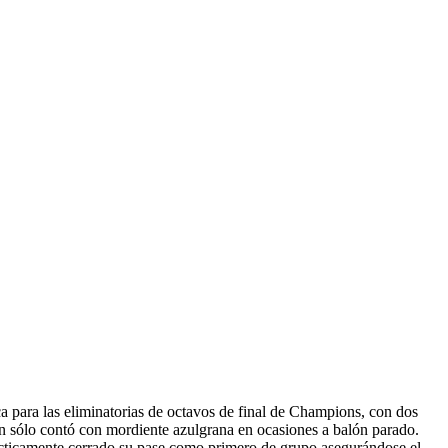
ca para las eliminatorias de octavos de final de Champions, con dos
an sólo contó con mordiente azulgrana en ocasiones a balón parado.
 prácticamente cerrado su pase como primero de grupo asegurándose el