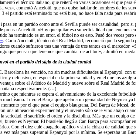
amentó el técnico italiano, que reiteró en varias ocasiones el que para é
da vez», comentó Ancelotti, que no quiso hablar de nombres de los suyos
-3 el partido está terminado no está bien, no hace falta nada para reabr
Si pasa en un partido como ante el Sevilla puede ser casualidad, pero si 
de prensa Ancelotti. «Hay que quitar esa superficialidad que tenemos e
rtido ha terminado es un error, el fútbol no es esto. Pasó dos veces per
e»
. Carlo Ancelotti, técnico del Real Madrid, reconoció que la segunda p
adores cuando sufrieron tras una ventaja de tres tantos en el marcador. «
 tengo que pensar que tenemos que cambiar de actitud», admitió en rueda
ol en el partido del siglo de la ciudad condal
.C. Barcelona ha vencido, no sin muchas dificultades al Espanyol, con u
tico y defensivo, en especial en la primera mitad y en el que los azulgr
 ventaja sobre el Atlético de Madrid y nueve sobre el Real Madrid de fo
y mañana respectivamente. (…)
rtino que mientras se espera el advenimiento de la excelencia futbolístic
da muchísimo. Tuvo el Barça que apelar a un genialidad de Neymar ya bi
del momento por el que pasa el equipo blaugrana. Del Barça de Messi, d
on una alineación experimental y el invento sólo se le vino abajo cuand
 la seriedad, el sacrificio el orden y la disciplina. Más que un equipo 
ssi, bueno es Neymar. El brasileño llegó a Can Barça para acompañar en 
rico. Con el diez culé apagado, apático y sin la chispa de calidad que se
a vez más para superar al Espanyol por la mínima. Se esperaba un Barcel