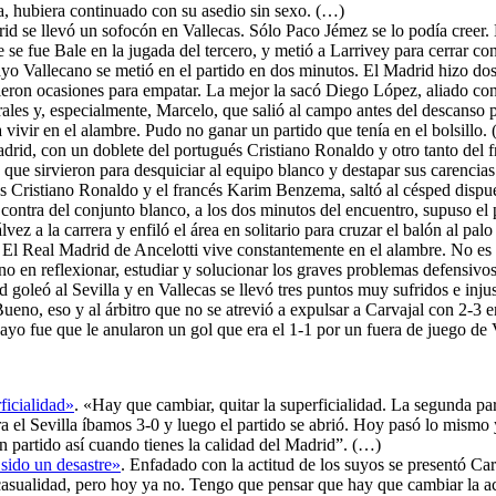
a, hubiera continuado con su asedio sin sexo. (…)
rid se llevó un sofocón en Vallecas. Sólo Paco Jémez se lo podía creer.
ue se fue Bale en la jugada del tercero, y metió a Larrivey para cerrar 
o Vallecano se metió en el partido en dos minutos. El Madrid hizo dos p
uvieron ocasiones para empatar. La mejor la sacó Diego López, aliado co
les y, especialmente, Marcelo, que salió al campo antes del descanso p
 vivir en el alambre. Pudo no ganar un partido que tenía en el bolsillo.
adrid, con un doblete del portugués Cristiano Ronaldo y otro tanto del 
 que sirvieron para desquiciar al equipo blanco y destapar sus carencia
s Cristiano Ronaldo y el francés Karim Benzema, saltó al césped dispues
ontra del conjunto blanco, a los dos minutos del encuentro, supuso el 
lvez a la carrera y enfiló el área en solitario para cruzar el balón al p
. El Real Madrid de Ancelotti vive constantemente en el alambre. No es q
iano en reflexionar, estudiar y solucionar los graves problemas defensiv
 goleó al Sevilla y en Vallecas se llevó tres puntos muy sufridos e inju
 Bueno, eso y al árbitro que no se atrevió a expulsar a Carvajal con 2-3
ayo fue que le anularon un gol que era el 1-1 por un fuera de juego de
ficialidad»
. «Hay que cambiar, quitar la superficialidad. La segunda par
a el Sevilla íbamos 3-0 y luego el partido se abrió. Hoy pasó lo mismo 
n partido así cuando tienes la calidad del Madrid”. (…)
sido un desastre»
. Enfadado con la actitud de los suyos se presentó Carl
a casualidad, pero hoy ya no. Tengo que pensar que hay que cambiar la a