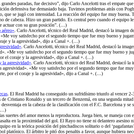
s grandes paradas, fue decisivo”, dijo Carlo Ancelotti tras el empate qu
posición defensiva fue demasiado baja. Tuvimos problemas atrás con P
do, que se jugó con intensidad. La reacción del equipo fue muy buena.
e cabeza. Hizo un gran partido. Es central pero cuando el equipo le n
de actuar con su gran posición”. (…)
o aéreo»
. Carlo Ancelotti, técnico del Real Madrid, destacó la imagen d
ad». «Me voy satisfecho por el segundo tiempo que fue muy bueno y juga
raje y la agresividad», dijo a Canal +. (…)
agresividad»
. Carlo Ancelotti, técnico del Real Madrid, destacó la imag
ividad». «Me voy satisfecho por el segundo tiempo que fue muy bueno y j
r el coraje y la agresividad», dijo a Canal +. (…)
y la agresividad»
. Carlo Ancelotti, técnico del Real Madrid, destacó la
y la agresividad». «Me voy satisfecho por el segundo tiempo que fue mu
e, por el coraje y la agresividad», dijo a Canal +. (…)
ecas
. El Real Madrid ha conseguido un sufridísimo triunfo al vencer 2
s de Cristiano Ronaldo y un tercero de Benzemá, en una segunda mitad en
 desventaja en la cabeza de la clasificación con el F.C. Barcelona y se s
 (…)
as suertes del amor menos la reproductora. Juega bien, se maneja con ele
alta en la proximidad del gol. El Rayo no tiene ni delantero asesino ni
uipo en la teórica posición del pinchadiscos solitario o del ‘pagafantas’ 
bol platónico. El árbitro le pitó dos penaltis a favor, aunque hubiera 