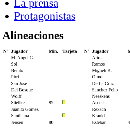
La prensa
Protagonistas
Alineaciones
Nº
Jugador
Min.
Tarjeta
Nº
Jugador
M
M. Angel G.
Artola
Sol
Ramos
Benito
Migueli B.
Pirri
Olmo
San Jose
De La Cruz
Del Bosque
Sanchez Felip
Wolff
Neeskens
Stielike
85′
Asensi
Juanito Gomez
Rexach
Santillana
Krankl
Jensen
80′
Esteban
4