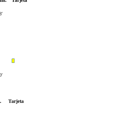
in.
Tarjeta
8′
0′
.
Tarjeta