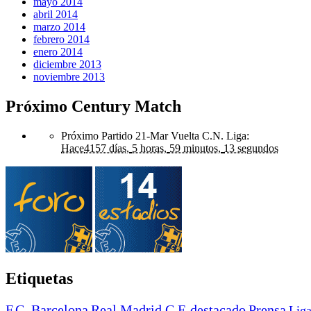
mayo 2014
abril 2014
marzo 2014
febrero 2014
enero 2014
diciembre 2013
noviembre 2013
Próximo Century Match
Próximo Partido 21-Mar Vuelta C.N. Liga
:
Hace
4157 días,
5 horas,
59 minutos,
13 segundos
Etiquetas
F.C. Barcelona
Real Madrid C.F.
destacado
Prensa
Lig