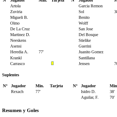
Nº
Jugador
Min.
Tarjeta
Nº
Jugador
M
Artola
Garcia Remon
Zuviria
Sol
3
Migueli B.
Benito
Olmo
Wolff
De La Cruz
San Jose
Martinez D.
Del Bosque
Neeskens
Stielike
Asensi
Guerini
Heredia A.
77′
Juanito Gomez
Krankl
Santillana
Carrasco
Jensen
7
Suplentes
Nº
Jugador
Min.
Tarjeta
Nº
Jugador
Min
Rexach
77′
Isidro D.
38′
Aguilar, F.
70′
Resumen y Goles