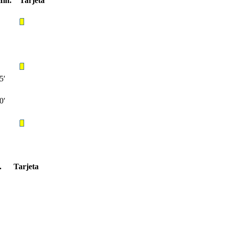
in.
Tarjeta
5′
0′
.
Tarjeta