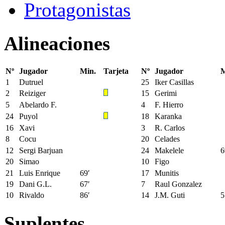
Protagonistas
Alineaciones
Nº
Jugador
Min.
Tarjeta
Nº
Jugador
M
1
Dutruel
25
Iker Casillas
2
Reiziger
15
Gerimi
5
Abelardo F.
4
F. Hierro
24
Puyol
18
Karanka
16
Xavi
3
R. Carlos
8
Cocu
20
Celades
12
Sergi Barjuan
24
Makelele
6
20
Simao
10
Figo
21
Luis Enrique
69′
17
Munitis
19
Dani G.L.
67′
7
Raul Gonzalez
10
Rivaldo
86′
14
J.M. Guti
5
Suplentes