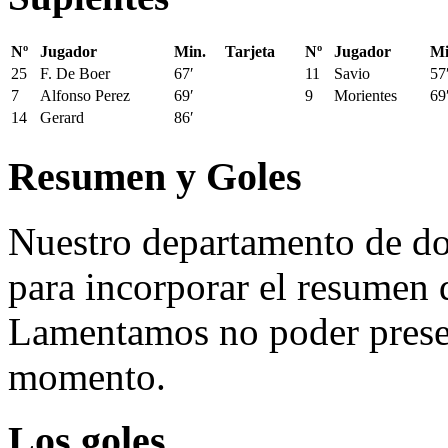
Nº
Jugador
Min.
Tarjeta
Nº
Jugador
Mi
25
F. De Boer
67′
11
Savio
57
7
Alfonso Perez
69′
9
Morientes
69
14
Gerard
86′
Resumen y Goles
Nuestro departamento de do
para incorporar el resumen 
Lamentamos no poder presen
momento.
Los goles