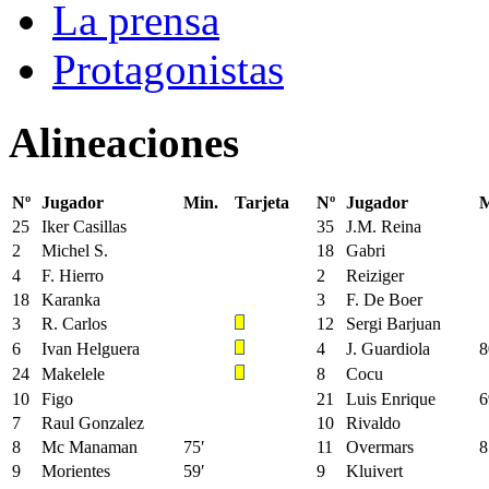
La prensa
Protagonistas
Alineaciones
Nº
Jugador
Min.
Tarjeta
Nº
Jugador
M
25
Iker Casillas
35
J.M. Reina
2
Michel S.
18
Gabri
4
F. Hierro
2
Reiziger
18
Karanka
3
F. De Boer
3
R. Carlos
12
Sergi Barjuan
6
Ivan Helguera
4
J. Guardiola
8
24
Makelele
8
Cocu
10
Figo
21
Luis Enrique
6
7
Raul Gonzalez
10
Rivaldo
8
Mc Manaman
75′
11
Overmars
8
9
Morientes
59′
9
Kluivert