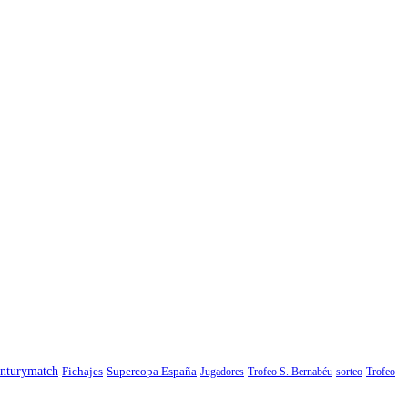
nturymatch
Fichajes
Supercopa España
Jugadores
Trofeo S. Bernabéu
sorteo
Trofeo