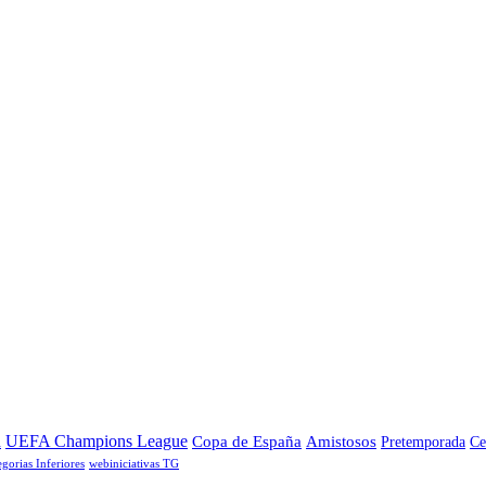
a
UEFA Champions League
Copa de España
Amistosos
Pretemporada
Ce
egorias Inferiores
webiniciativas TG