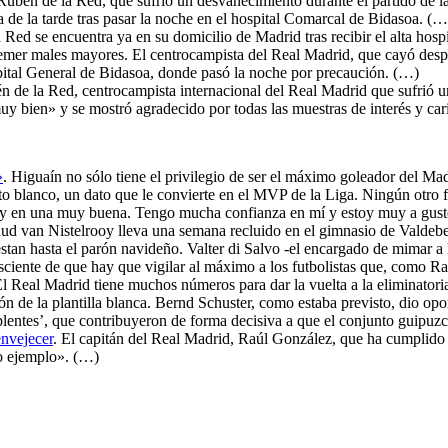
 Rubén de la Red, que sufrió un desvanecimiento durante el partido de l
 de la tarde tras pasar la noche en el hospital Comarcal de Bidasoa. (…
 Red se encuentra ya en su domicilio de Madrid tras recibir el alta hos
mer males mayores. El centrocampista del Real Madrid, que cayó despl
pital General de Bidasoa, donde pasó la noche por precaución. (…)
n de la Red, centrocampista internacional del Real Madrid que sufrió u
uy bien» y se mostró agradecido por todas las muestras de interés y car
»
. Higuaín no sólo tiene el privilegio de ser el máximo goleador del Ma
to blanco, un dato que le convierte en el MVP de la Liga. Ningún otro 
toy en una muy buena. Tengo mucha confianza en mí y estoy muy a gust
ud van Nistelrooy lleva una semana recluido en el gimnasio de Valdebe
stan hasta el parón navideño. Valter di Salvo -el encargado de mimar a 
nsciente de que hay que vigilar al máximo a los futbolistas que, como R
El Real Madrid tiene muchos números para dar la vuelta a la eliminatoria
ón de la plantilla blanca. Bernd Schuster, como estaba previsto, dio o
plentes’, que contribuyeron de forma decisiva a que el conjunto guipuz
envejecer
. El capitán del Real Madrid, Raúl González, que ha cumplido 
o ejemplo». (…)