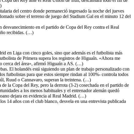
a Copa del Rey ante el Real Unión de Irún, descansará todo el fin de
)
pitalaria del centro donde permaneció ingresado la noche del jueves
omado sobre el terreno de juego del Stadium Gal en el minuto 12 del
n desvanecimiento en el partido de Copa del Rey contra el Real
iño recibidas. (…)
drid en Liga con cinco goles, sino que además es el futbolista más
futbolista de Primera supera los registros de Higuaín. «Ahora me
o cerca del área», afirmó Higuaín a AS. (…)
bas. El holandés está siguiendo un plan de trabajo personalizado con
los futbolistas para que estos siempre rindan al 100%- controla todos
aúl, Ruud o Cannavaro, superan la treintena. (…)
 de la Copa del Rey, pero la derrota (3-2) cosechada en el partido de
portunidades a los menos habituales y el entrenador alemán quedó
coano dejara en evidencia al Real Madrid. (…)
los 14 años con el club blanco, desvela en una entrevista publicada