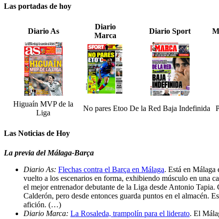
Las portadas de hoy
Diario
Diario As
Diario Sport
M
Marca
Higuaín MVP de la
No pares Etoo
De la Red Baja Indefinida
P
Liga
Las Noticias de Hoy
La previa del Málaga-Barça
Diario As:
Flechas contra el Barça en Málaga
. Está en Málaga 
vuelto a los escenarios en forma, exhibiendo músculo en una car
el mejor entrenador debutante de la Liga desde Antonio Tapia. C
Calderón, pero desde entonces guarda puntos en el almacén. Está
afición. (…)
Diario Marca:
La Rosaleda, trampolín para el liderato
. El Mála