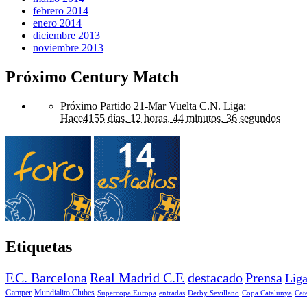
febrero 2014
enero 2014
diciembre 2013
noviembre 2013
Próximo Century Match
Próximo Partido 21-Mar Vuelta C.N. Liga
:
Hace
4155 días,
12 horas,
44 minutos,
36 segundos
Etiquetas
F.C. Barcelona
Real Madrid C.F.
destacado
Prensa
Lig
Gamper
Mundialito Clubes
Supercopa Europa
entradas
Derby Sevillano
Copa Catalunya
Cat