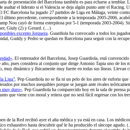
arta de presentación del Barcelona también es para echarse a temblar. 
 asaltar el liderato si el Valencia se deja algún punto ante el Racing.
El FC Barcelona ha jugado 27 partidos de Liga en Málaga, veinte contra
 último precedente, correspondiente a la temporada 2005-2006, acabó co
 Camp Nou cayó de forma estrepitosa por 5-1 (temporada 2003-2004). Sin
er, Giuly (2) y Gerard. (…)
sponibles excepto Jorquera
. Guardiola ha convocado a todos los jugador
Abidal, Guddy y Pedro se quedan en Barcelona para seguir con la recuper
verdad»
. El entrenador del Barcelona, Josep Guardiola, está convencido
de año, pues considera al conjunto que dirige Antonio Tapia uno de los
 muy dinámico y físicamente muy fuerte en todas sus líneas. Llevan cua
 la Liga”
. Pep Guardiola no se fía ni un pelo de los aires de euforia que
erados por muchos asequibles porque se juegan ante rivales teóricame
ro muy duro»
. Pep Guardiola ha comparecido hoy en la sala de prensa p
unto que viene con moral y reitera que no será fácil regresar con los tr
ben de la Red recibió ayer el alta médica y ya está en casa. Los médico
ógico exhaustivo hasta descubrir qué le ha producido el síncope agudo. 