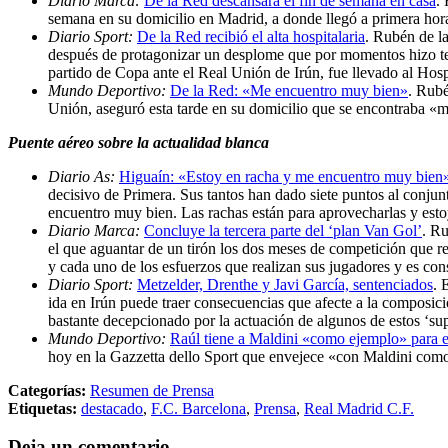
Diario Marca:
De la Red descansará el fin de semana en casa
.
semana en su domicilio en Madrid, a donde llegó a primera hora
Diario Sport:
De la Red recibió el alta hospitalaria
. Rubén de la
después de protagonizar un desplome que por momentos hizo te
partido de Copa ante el Real Unión de Irún, fue llevado al Hos
Mundo Deportivo:
De la Red: «Me encuentro muy bien»
. Rubé
Unión, aseguró esta tarde en su domicilio que se encontraba «m
Puente aéreo sobre la actualidad blanca
Diario As:
Higuaín: «Estoy en racha y me encuentro muy bien
decisivo de Primera. Sus tantos han dado siete puntos al conjun
encuentro muy bien. Las rachas están para aprovecharlas y es
Diario Marca:
Concluye la tercera parte del ‘plan Van Gol’
. Ru
el que aguantar de un tirón los dos meses de competición que re
y cada uno de los esfuerzos que realizan sus jugadores y es co
Diario Sport:
Metzelder, Drenthe y Javi García, sentenciados
. 
ida en Irún puede traer consecuencias que afecte a la composici
bastante decepcionado por la actuación de algunos de estos ‘su
Mundo Deportivo:
Raúl tiene a Maldini «como ejemplo» para 
hoy en la Gazzetta dello Sport que envejece «con Maldini com
Categorías:
Resumen de Prensa
Etiquetas:
destacado
,
F.C. Barcelona
,
Prensa
,
Real Madrid C.F.
Deja un comentario