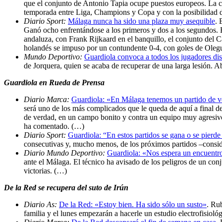
que el conjunto de Antonio Tapia ocupe puestos europeos. La c
temporada entre Liga, Champions y Copa y con la posibilidad de
Diario Sport:
Málaga nunca ha sido una plaza muy asequible
. 
Ganó ocho enfrentándose a los primeros y dos a los segundos. El
andaluza, con Frank Rijkaard en el banquillo, el conjunto del
holandés se impuso por un contundente 0-4, con goles de Olegu
Mundo Deportivo:
Guardiola convoca a todos los jugadores di
de Jorquera, quien se acaba de recuperar de una larga lesión. 
Guardiola en Rueda de Prensa
Diario Marca:
Guardiola: «En Málaga tenemos un partido de 
será uno de los más complicados que le queda de aquí a final 
de verdad, en un campo bonito y contra un equipo muy agresivo,
ha comentado. (…)
Diario Sport:
Guardiola: “En estos partidos se gana o se pierde
consecutivas y, mucho menos, de los próximos partidos –consid
Diario Mundo Deportivo:
Guardiola: «Nos espera un encuent
ante el Málaga. El técnico ha avisado de los peligros de un conj
victorias. (…)
De la Red se recupera del suto de Irún
Diario As:
De la Red: «Estoy bien. Ha sido sólo un susto»
. Ru
familia y el lunes empezarán a hacerle un estudio electrofisiol