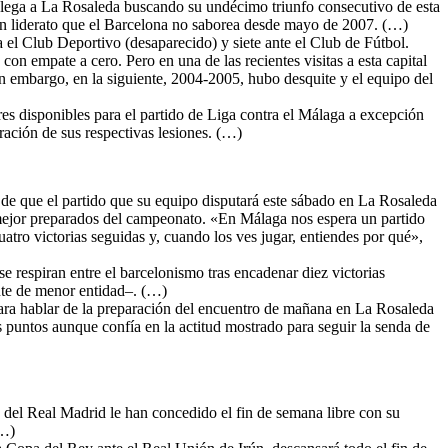
Llega a La Rosaleda buscando su undécimo triunfo consecutivo de esta
 Un liderato que el Barcelona no saborea desde mayo de 2007. (…)
 el Club Deportivo (desaparecido) y siete ante el Club de Fútbol.
n empate a cero. Pero en una de las recientes visitas a esta capital
 embargo, en la siguiente, 2004-2005, hubo desquite y el equipo del
es disponibles para el partido de Liga contra el Málaga a excepción
ación de sus respectivas lesiones. (…)
 de que el partido que su equipo disputará este sábado en La Rosaleda
 mejor preparados del campeonato. «En Málaga nos espera un partido
tro victorias seguidas y, cuando los ves jugar, entiendes por qué»,
 se respiran entre el barcelonismo tras encadenar diez victorias
nte de menor entidad–. (…)
ara hablar de la preparación del encuentro de mañana en La Rosaleda
es puntos aunque confía en la actitud mostrado para seguir la senda de
s del Real Madrid le han concedido el fin de semana libre con su
(…)