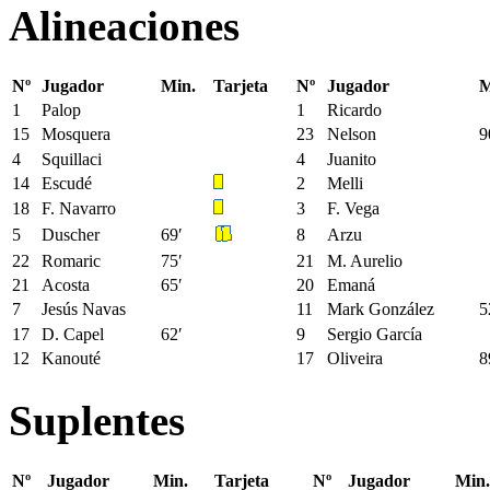
Alineaciones
Nº
Jugador
Min.
Tarjeta
Nº
Jugador
M
1
Palop
1
Ricardo
15
Mosquera
23
Nelson
9
4
Squillaci
4
Juanito
14
Escudé
2
Melli
18
F. Navarro
3
F. Vega
5
Duscher
69′
8
Arzu
22
Romaric
75′
21
M. Aurelio
21
Acosta
65′
20
Emaná
7
Jesús Navas
11
Mark González
5
17
D. Capel
62′
9
Sergio García
12
Kanouté
17
Oliveira
8
Suplentes
Nº
Jugador
Min.
Tarjeta
Nº
Jugador
Min.