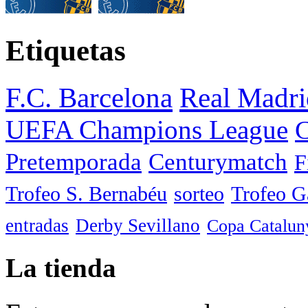
Etiquetas
F.C. Barcelona
Real Madri
UEFA Champions League
C
Pretemporada
Centurymatch
F
Trofeo S. Bernabéu
sorteo
Trofeo 
entradas
Derby Sevillano
Copa Catalun
La tienda