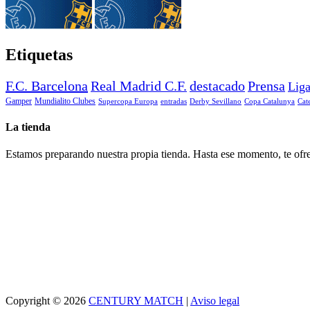
Etiquetas
F.C. Barcelona
Real Madrid C.F.
destacado
Prensa
Lig
Gamper
Mundialito Clubes
Supercopa Europa
entradas
Derby Sevillano
Copa Catalunya
Cat
La tienda
Estamos preparando nuestra propia tienda. Hasta ese momento, te ofre
Copyright © 2026
CENTURY MATCH
|
Aviso legal