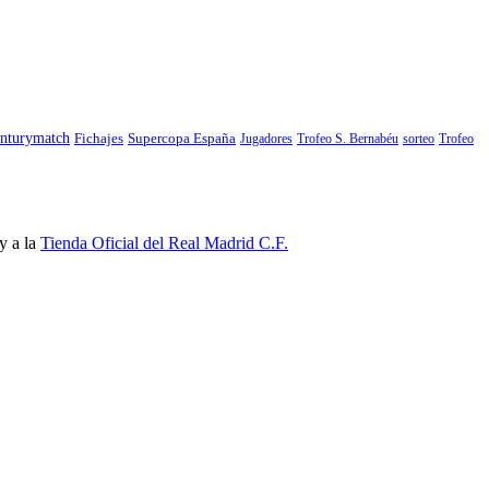
nturymatch
Fichajes
Supercopa España
Jugadores
Trofeo S. Bernabéu
sorteo
Trofeo
y a la
Tienda Oficial del Real Madrid C.F.