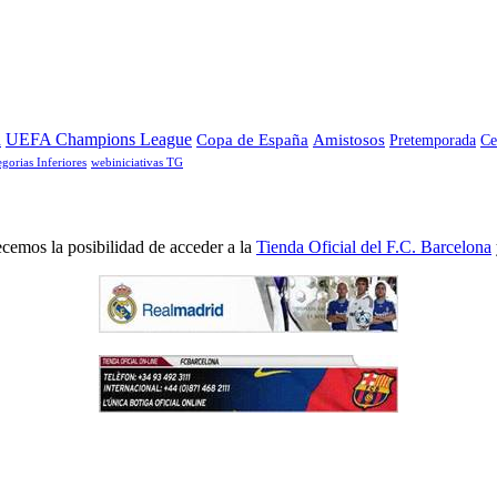
a
UEFA Champions League
Copa de España
Amistosos
Pretemporada
Ce
egorias Inferiores
webiniciativas TG
cemos la posibilidad de acceder a la
Tienda Oficial del F.C. Barcelona