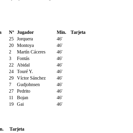
a
Nº
Jugador
Min.
Tarjeta
25
Jorquera
46′
20
Montoya
46′
2
Martín Cáceres
46′
3
Fontás
46′
22
Abidal
46′
24
Touré Y.
46′
29
Víctor Sánchez
46′
7
Gudjohnsen
46′
27
Pedrito
46′
11
Bojan
46′
19
Gai
46′
n.
Tarjeta