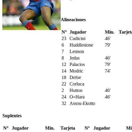
Alineaciones
Nº
Jugador
Min.
Tarjet
23
Cudicini
46′
6
Huddlestone
79′
7
Lennon
8
Jedas
46′
12
Palacios
79′
14
Modric
74′
18
Defoe
22
Corluca
2
Hutton
46′
24
O»Hara
46′
32
Assou-Ekotto
Suplentes
Nº
Jugador
Min.
Tarjeta
Nº
Jugador
Mi