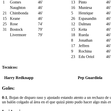
1
Gomes
46′
13
Pinto
46′
Naughton
46′
16
Muniesa
46′
21
Chimbonda
46′
5
Henrique
46′
15
Keane
46′
26
Espasandin
46′
25
Rose
74′
12
Dalmau
46′
31
Bostock
79′
15
Keita
46′
Livermore
79′
18
Rueda
46′
8
Jonathan
46′
17
Jeffren
46′
9
Rochina
46′
23
Edu Oriol
46′
Tecnicos:
Harry Redknapp
Pep Guardiola
Goles:
0-1
, Bojan de disparo raso y ajustado estando atento a un rechazo de
un balón colgado al área en el que quizá pinto pudo hacer algo más
e