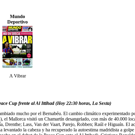
Mundo
Deportivo
A Vibrar
ace Cup frente al Al Ittihad (Hoy 22:30 horas, La Sexta)
cambiado mucho por el Bernabéu. El cambio climático experimentado por
, el Mallorca visitó un Chamartín desangelado, con más de 40.000 loca
a, Drenthe; Lass, Van der Vaart, Parejo, Robben; Raúl e Higuaín. El act
ha levantado la cabeza y ha recuperado la autoestima madridista a golpe