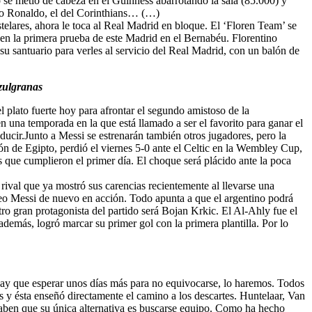
do se metió de cabeza en el Guinness abarrotando la sala (85.000) y
tro Ronaldo, el del Corinthians… (…)
telares, ahora le toca al Real Madrid en bloque. El ‘Floren Team’ se
 en la primera prueba de este Madrid en el Bernabéu. Florentino
u santuario para verles al servicio del Real Madrid, con un balón de
azulgranas
l plato fuerte hoy para afrontar el segundo amistoso de la
n una temporada en la que está llamado a ser el favorito para ganar el
ducir.Junto a Messi se estrenarán también otros jugadores, pero la
ón de Egipto, perdió el viernes 5-0 ante el Celtic en la Wembley Cup,
 que cumplieron el primer día. El choque será plácido ante la poca
rival que ya mostró sus carencias recientemente al llevarse una
 Leo Messi de nuevo en acción. Todo apunta a que el argentino podrá
tro gran protagonista del partido será Bojan Krkic. El Al-Ahly fue el
además, logró marcar su primer gol con la primera plantilla. Por lo
 si hay que esperar unos días más para no equivocarse, lo haremos. Todos
s y ésta enseñó directamente el camino a los descartes. Huntelaar, Van
saben que su única alternativa es buscarse equipo. Como ha hecho