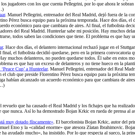
9 los jugadores con los que cuenta Pellegrini, por lo que ahora le sobra
…)
aar
. Manuel Pellegrini, entrenador del Real Madrid, dejó fuera de la con
tino Pérez busca equipo para la próxima temporada. Hace dos días, el d
erdo económico para que cambiara de aires. Al final, el futbolista deci
jugadores del Real Madrid. Hunteelar sabe mi posición. Hay muchos del
rarse, todos saben las condiciones que tiene. El problema es que hay un 
ar
. Hace dos días, el delantero internacional rechazó jugar en el Stutt
inal, el futbolista decidió quedarse, pero en la primera convocatoria q
 Hay muchos delanteros, no pueden quedarse todos. Él sabe en estos mo
oblema es que hay un exceso de delanteros y no tiene hueco en la plantil
la ‘Peace Cup’ a Hunteelar
. Manuel Pellegrini, entrenador del Real Madri
en el club que preside Florentino Pérez busca equipo para la próxima tem
ga habían alcanzado un acuerdo económico para que cambiara de aires. A
(…)
el revuelo que ha causado el Real Madrid y los fichajes que ha realizad
rte que nunca. Así lo ha demostrado Bojan Krkic en rueda de prensa al a
stá muy dotado fíiscamente»
. El barcelonista Bojan Krkic, autor del pr
muel Etoo y la «calidad enorme» que atesora Zlatan Ibrahimovic. Bojan
ha ayudado mucho», ha insistido. Por lo que respecta al sueco, la princi