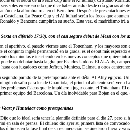
 noche en el debut de la Peace Cup ante el Al Ittihad). Cristiano Ronal
seis soles en ese escudo que dice haber amado desde crío gracias al o
ación de la alfombra roja en el Bernabéu. Después de presentaciones es
La Castellana. La Peace Cup y el Al Ittihad serán los focos que apunten
o Ronaldo y Benzema cumplirán su sueño. Esta vez, el madridismo irá a s
exta en diferido 17:30), con el casi seguro debut de Messi con los 
on el aperitivo, el pasado viernes ante el Tottenham, y los mayores son e
te el conjunto inglés permaneció en la grada, es el debut más esperado e
iendo los minutos e insistiendo en los nuevos conceptos que quiere intro
y puede no debutar hasta la gira por Estados Unidos. El Al-Ahly, campe
e haga con jugadores como Jeffren, Muniesa, Dalmau u otros canteranos
u segundo partido de la pretemporada ante el débil Al-Ahly egipcio. Un 
ingún desafío para los de Guardiola, el principal aliciente será ver a
los problemas físicos que le impidieron jugar contra el Tottenham. El o
l primer equipo del Barcelona. Un día inolvidable para Bojan en el que, 
er Vaart y Huntelaar como protagonistas
 Dije que lo ideal sería tener la plantilla definida para el día 27, pero
ini en sala de prensa. El chileno dio ayer su primera lista de convocado
s últimos en la fase final de su recuperación, se quedaron fuera y ya 