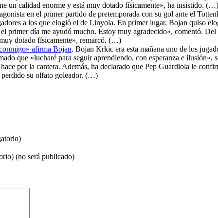
ne un calidad enorme y está muy dotado físicamente», ha insistido. (…
tagonista en el primer partido de pretemporada con su gol ante el Totte
dores a los que elogió el de Linyola. En primer lugar, Bojan quiso elo
de el primer día me ayudó mucho. Estoy muy agradecido», comentó. De
 muy dotado físicamente», remarcó. (…)
a conmigo» afirma Bojan
. Bojan Krkic era esta mañana uno de los jugado
ado que «lucharé para seguir aprendiendo, con esperanza e ilusión», s
ub hace por la cantera. Además, ha declarado que Pep Guardiola le conf
 perdido su olfato goleador. (…)
atorio)
orio) (no será publicado)