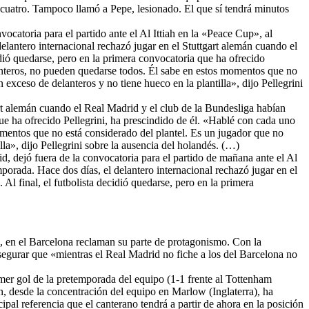
n cuatro. Tampoco llamó a Pepe, lesionado. El que sí tendrá minutos
vocatoria para el partido ante el Al Ittiah en la «Peace Cup», al
elantero internacional rechazó jugar en el Stuttgart alemán cuando el
dió quedarse, pero en la primera convocatoria que ha ofrecido
anteros, no pueden quedarse todos. Él sabe en estos momentos que no
exceso de delanteros y no tiene hueco en la plantilla», dijo Pellegrini
gart alemán cuando el Real Madrid y el club de la Bundesliga habían
ue ha ofrecido Pellegrini, ha prescindido de él. «Hablé con cada uno
mentos que no está considerado del plantel. Es un jugador que no
la», dijo Pellegrini sobre la ausencia del holandés. (…)
d, dejó fuera de la convocatoria para el partido de mañana ante el Al
porada. Hace dos días, el delantero internacional rechazó jugar en el
l final, el futbolista decidió quedarse, pero en la primera
o, en el Barcelona reclaman su parte de protagonismo. Con la
segurar que «mientras el Real Madrid no fiche a los del Barcelona no
imer gol de la pretemporada del equipo (1-1 frente al Tottenham
, desde la concentración del equipo en Marlow (Inglaterra), ha
pal referencia que el canterano tendrá a partir de ahora en la posición