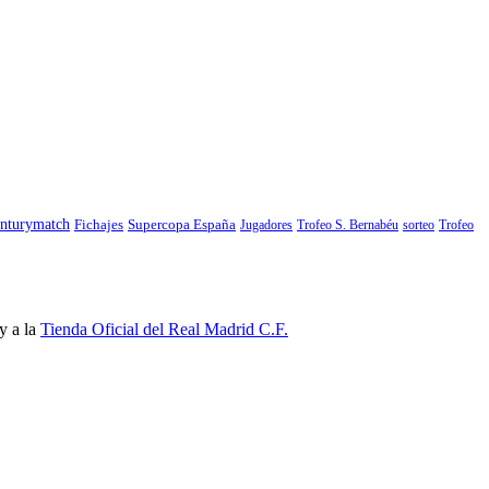
nturymatch
Fichajes
Supercopa España
Jugadores
Trofeo S. Bernabéu
sorteo
Trofeo
y a la
Tienda Oficial del Real Madrid C.F.