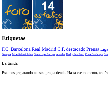
Etiquetas
F.C. Barcelona
Real Madrid C.F.
destacado
Prensa
Lig
Gamper
Mundialito Clubes
Supercopa Europa
entradas
Derby Sevillano
Copa Catalunya
Cat
La tienda
Estamos preparando nuestra propia tienda. Hasta ese momento, te ofre