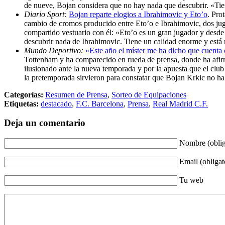
de nueve, Bojan considera que no hay nada que descubrir. «Tie
Diario Sport:
Bojan reparte elogios a Ibrahimovic y Eto’o
. Pro
cambio de cromos producido entre Eto’o e Ibrahimovic, dos juga
compartido vestuario con él: «Eto’o es un gran jugador y des
descubrir nada de Ibrahimovic. Tiene un calidad enorme y está
Mundo Deportivo:
«Este año el míster me ha dicho que cuent
Tottenham y ha comparecido en rueda de prensa, donde ha afirm
ilusionado ante la nueva temporada y por la apuesta que el cl
la pretemporada sirvieron para constatar que Bojan Krkic no ha
Categorías:
Resumen de Prensa
,
Sorteo de Equipaciones
Etiquetas:
destacado
,
F.C. Barcelona
,
Prensa
,
Real Madrid C.F.
Deja un comentario
Nombre (oblig
Email (obligat
Tu web