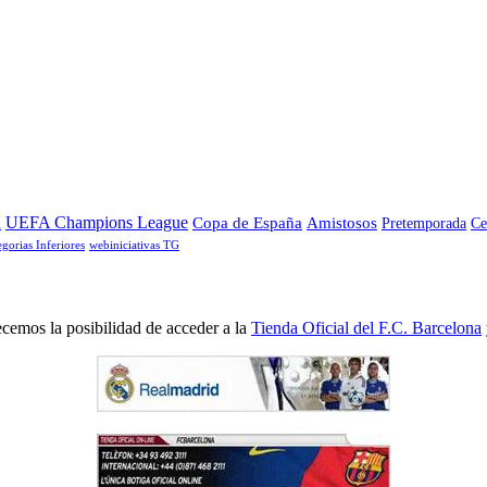
a
UEFA Champions League
Copa de España
Amistosos
Pretemporada
Ce
egorias Inferiores
webiniciativas TG
cemos la posibilidad de acceder a la
Tienda Oficial del F.C. Barcelona