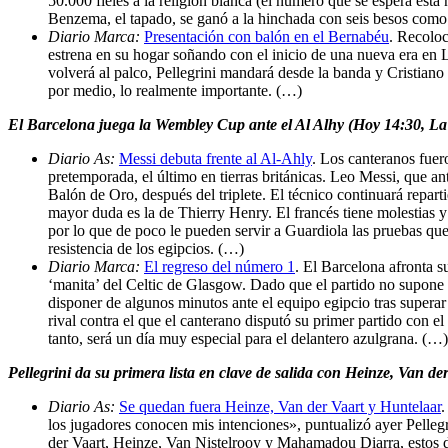
50.000 fieles a la religión blanca (el número que se espera esta
Benzema, el tapado, se ganó a la hinchada con seis besos como 
Diario Marca:
Presentación con balón en el Bernabéu
. Recoloc
estrena en su hogar soñando con el inicio de una nueva era en 
volverá al palco, Pellegrini mandará desde la banda y Cristian
por medio, lo realmente importante. (…)
El Barcelona juega la Wembley Cup ante el Al Alhy (Hoy 14:30, La S
Diario As:
Messi debuta frente al Al-Ahly
. Los canteranos fuer
pretemporada, el último en tierras británicas. Leo Messi, que an
Balón de Oro, después del triplete. El técnico continuará repart
mayor duda es la de Thierry Henry. El francés tiene molestias 
por lo que de poco le pueden servir a Guardiola las pruebas qu
resistencia de los egipcios. (…)
Diario Marca:
El regreso del número 1
. El Barcelona afronta s
‘manita’ del Celtic de Glasgow. Dado que el partido no supone n
disponer de algunos minutos ante el equipo egipcio tras superar 
rival contra el que el canterano disputó su primer partido con e
tanto, será un día muy especial para el delantero azulgrana. (…)
Pellegrini da su primera lista en clave de salida con Heinze, Van d
Diario As:
Se quedan fuera Heinze, Van der Vaart y Huntelaar
.
los jugadores conocen mis intenciones», puntualizó ayer Pellegr
der Vaart, Heinze, Van Nistelrooy y Mahamadou Diarra, estos do