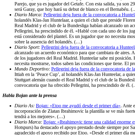
Parejo, que ya es jugador del Getafe. Con esta salida, ya son 2
será Garay, que hoy hará su debut de blanco en el Bernabéu. (
Diario Marca:
Pellegrini deja fuera de la convocatoria a Huntel
holandés Klas-Jan Huntelaar, a quien el club que preside Floren
Real Madrid y el club de la Bundesliga habían alcanzado un acu
Pellegrini, ha prescindido de él. «Hablé con cada uno de los 
está considerado del plantel. Es un jugador que no necesita most
sobre la ausencia del holandés. (…)
Diario Sport:
Pellegrini deja fuera de la convocatoria a Hunteel
alcanzado un acuerdo económico para que cambiara de aires. Al f
de los jugadores del Real Madrid. Hunteelar sabe mi posición.
necesita mostrarse, todos saben las condiciones que tiene. El pr
Mundo Deportivo:
Pellegrini deja fuera de la convocatoria de 
Ittiah en la ‘Peace Cup’, al holandés Klas-Jan Hunteelar, a qui
Stuttgart alemán cuando el Real Madrid y el club de la Bundesli
convocatoria que ha ofrecido Pellegrini, ha prescindido de él. 
Habla Bojan ante la prensa
Diario As:
Bojan: «Etoo me ayudó desde el primer día»
. Ante 
incorporación de Zlatan Ibrahimovic la plantilla se ve más fue
tendrá a los mejores». (…)
Diario Marca:
Bojan: «Ibrahimovic tiene una calidad enorme e
Hotspurs) ha destacado el apoyo prestado desde siempre por Sa
agradecido el apoyo recibido por Etoo. «Desde el primer día me 