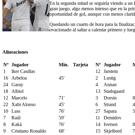
En la segunda mitad se seguiría viendo a un 
gran juego, algo menos intenso que en la prim
oportunidad de gol, aunque con menos clarida
Quedando un cuarto de hora para la finaliza
ovacionado al saltar a calentar primero y lue
Alineaciones
Nº
Jugador
Min.
Tarjeta
Nº
Jugador
M
1
Iker Casillas
12
Jarstein
16
Arbeloa
45′
2
Lustig
24
Garay
4
Annan
18
Albiol
13
Stadsgaard
12
Marcelo
71′
3
Dorsin
8
22
Xabi Alonso
45′
6
Strand
4
10
Lass
76′
27
Sapara
5
7
Raúl
59′
11
Demidov
8
Kaká
76′
14
Iversen
8
9
Cristiano Ronaldo
68′
15
Skjelbred
7