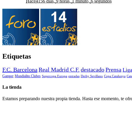
Hace
4156 días,
9 horas,
1 minuto,
6 segundos
Etiquetas
F.C. Barcelona
Real Madrid C.F.
destacado
Prensa
Lig
Gamper
Mundialito Clubes
Supercopa Europa
entradas
Derby Sevillano
Copa Catalunya
Cat
La tienda
Estamos preparando nuestra propia tienda. Hasta ese momento, te ofre