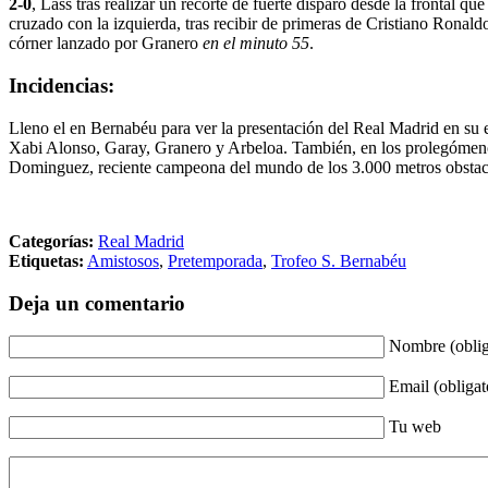
2-0
, Lass tras realizar un recorte de fuerte disparo desde la frontal q
cruzado con la izquierda, tras recibir de primeras de Cristiano Ronaldo
córner lanzado por Granero
en el minuto 55
.
Incidencias:
Lleno el en Bernabéu para ver la presentación del Real Madrid en su e
Xabi Alonso, Garay, Granero y Arbeloa. También, en los prolegómenos
Dominguez, reciente campeona del mundo de los 3.000 metros obstacul
Categorías:
Real Madrid
Etiquetas:
Amistosos
,
Pretemporada
,
Trofeo S. Bernabéu
Deja un comentario
Nombre (oblig
Email (obligat
Tu web