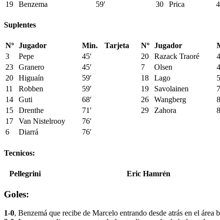
19
Benzema
59′
30
Prica
4
Suplentes
Nº
Jugador
Min.
Tarjeta
Nº
Jugador
3
Pepe
45′
20
Razack Traoré
4
23
Granero
45′
7
Olsen
4
20
Higuaín
59′
18
Lago
5
11
Robben
59′
19
Savolainen
7
14
Guti
68′
26
Wangberg
8
15
Drenthe
71′
29
Zahora
8
17
Van Nistelrooy
76′
6
Diarrá
76′
Tecnicos:
Pellegrini
Eric Hamrén
Goles:
1-0
, Benzemá que recibe de Marcelo entrando desde atrás en el área b