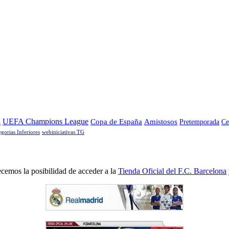
a
UEFA Champions League
Copa de España
Amistosos
Pretemporada
Ce
egorias Inferiores
webiniciativas TG
cemos la posibilidad de acceder a la
Tienda Oficial del F.C. Barcelona