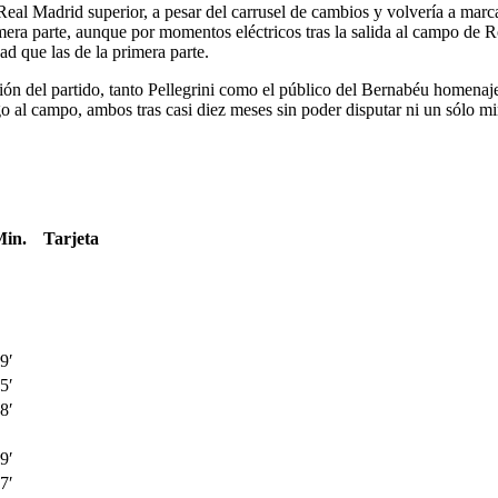
Real Madrid superior, a pesar del carrusel de cambios y volvería a marc
era parte, aunque por momentos eléctricos tras la salida al campo de Ro
d que las de la primera parte.
ción del partido, tanto Pellegrini como el público del Bernabéu homen
go al campo, ambos tras casi diez meses sin poder disputar ni un sólo mi
in.
Tarjeta
9′
5′
8′
9′
7′