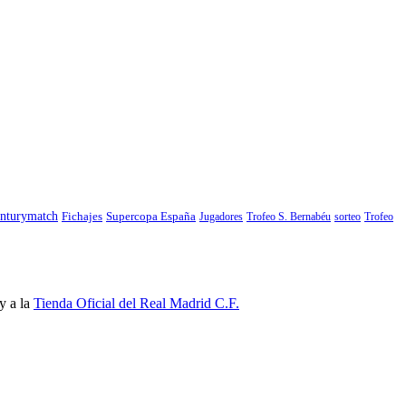
nturymatch
Fichajes
Supercopa España
Jugadores
Trofeo S. Bernabéu
sorteo
Trofeo
y a la
Tienda Oficial del Real Madrid C.F.