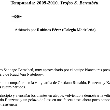
Temporada: 2009-2010.
Trofeo S. Bernabéu.
Arbitrado por
Rubinos Pérez (Colegio Madrileño)
eo Santiago Bernabeú, muy aprovechado por el equipo blanco tras prese
á y de Ruud Van Nistelrooy.
úl como compañero en la vanguardia de Cristiano Ronaldo, Benzema y Ka
 cuatro partidos.
ncipio y a enseñar los dientes en ataque, volviendo a demostrar la «d
irado Benzema y un golazo de Lass en una faceta hasta ahora poco conoc
resistencia.