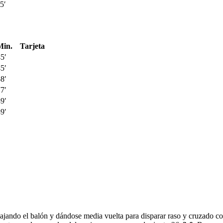
5′
Min.
Tarjeta
5′
5′
8′
7′
9′
9′
ajando el balón y dándose media vuelta para disparar raso y cruzado co