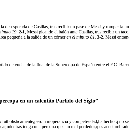
 a la desesperada de Casillas, tras recibir un pase de Messi y romper la 
minuto 19
.
2-1
, Messi picando el balón ante Casillas, tras recibir un ta
área pequeña a la salida de un córner
en el minuto 81
.
3-2
, Messi entran
ido de vuelta de la final de la Supercopa de España entre el F.C. Barce
percopa en un calentito Partido del Siglo”
o futbolisticamente,pero u inoperancia y competividad,ha hecho q no se
sear,mientras tenga una persona q es un mal perdedor,q es acostumbrado 