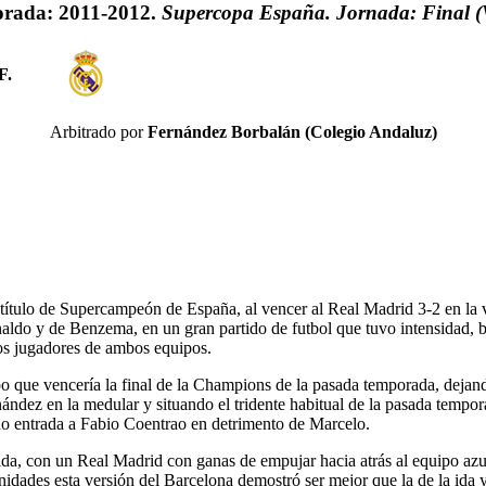
rada: 2011-2012.
Supercopa España. Jornada: Final (
F.
Arbitrado por
Fernández Borbalán (Colegio Andaluz)
título de Supercampeón de España, al vencer al Real Madrid 3-2 en la vu
onaldo y de Benzema, en un gran partido de futbol que tuvo intensidad,
los jugadores de ambos equipos.
 que vencería la final de la Champions de la pasada temporada, dejando
ndez en la medular y situando el tridente habitual de la pasada tempora
do entrada a Fabio Coentrao en detrimento de Marcelo.
 ida, con un Real Madrid con ganas de empujar hacia atrás al equipo az
dades esta versión del Barcelona demostró ser mejor que la de la ida y, s