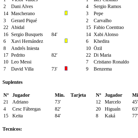
2
Dani Alves
4
Sergio Ramos
14
Mascherano
3
Pepe
3
Gerard Piqué
2
Carvalho
22
Abidal
15
Fabio Coentrao
16
Sergio Busquets
84′
14
Xabi Alonso
6
Xavi Hernández
6
Khedira
8
Andrés Iniesta
10
Özil
17
Pedrito
82′
22
Di Maria
10
Leo Messi
7
Cristiano Ronaldo
7
David Villa
73′
9
Benzema
Suplentes
Nº
Jugador
Min.
Tarjeta
Nº
Jugador
Mi
21
Adriano
73′
12
Marcelo
45
4
Cesc Fábregas
82′
20
Higuaín
63
15
Keita
84′
8
Kaká
77
Tecnicos: