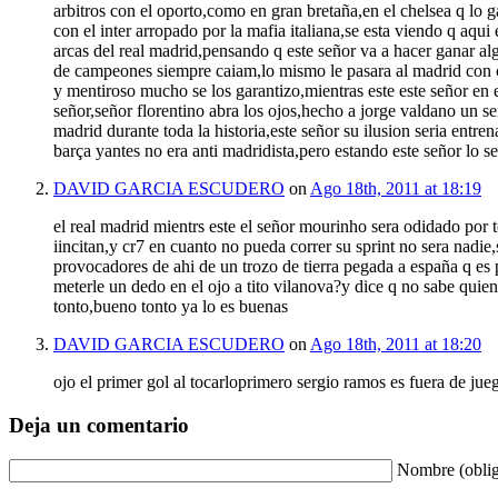
arbitros con el oporto,como en gran bretaña,en el chelsea q lo 
con el inter arropado por la mafia italiana,se esta viendo q aqu
arcas del real madrid,pensando q este señor va a hacer ganar al
de campeones siempre caiam,lo mismo le pasara al madrid con coi
y mentiroso mucho se los garantizo,mientras este este señor en e
señor,señor florentino abra los ojos,hecho a jorge valdano un s
madrid durante toda la historia,este señor su ilusion seria ent
barça yantes no era anti madridista,pero estando este señor lo se
DAVID GARCIA ESCUDERO
on
Ago 18th, 2011 at 18:19
el real madrid mientrs este el señor mourinho sera odidado por 
iincitan,y cr7 en cuanto no pueda correr su sprint no sera nadie
provocadores de ahi de un trozo de tierra pegada a españa q es p
meterle un dedo en el ojo a tito vilanova?y dice q no sabe quien
tonto,bueno tonto ya lo es buenas
DAVID GARCIA ESCUDERO
on
Ago 18th, 2011 at 18:20
ojo el primer gol al tocarloprimero sergio ramos es fuera de jue
Deja un comentario
Nombre (oblig