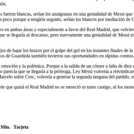
ión.
 fueron blancas, serían los azulgranas en una genialidad de Messi que fi
ía poco porque a renglón seguido, serían los blancos por mediación de 
des en ambas áreas y especialmente a favor del Real Madrid, que volvie
que se llegaría al descanso, pero nuevamente una genialidad de Messi en
 de bajar los brazos por el golpe del gol en los instantes finales de la 
 los de Guardiola también tuvieron sus oportunidades en rápidas contras
 la emoción y la polémica. Porque a la salida de un córner a falta de di
parecía que se llegaría a la prórroga, Leo Messi volvería a reivindicar
 Marcelo sobre Cesc, volvería a generar la segunda tangana del partido,
 que quizá el Real Madrid no se mereció ni tanto castigo, ni los moment
Min.
Tarjeta