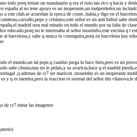
gano todo porq tenian un mandatario q era el ruso tan rico q hacia y des
i en españa al no tene apoyo es un inoperante,un malperdedor,un incitado
go a este club,se acuerdan la epoca de couto ,bahia,y figo en el barcel
ntreau,carvallo,pepe y cristiano,este señor es un anti futbol sabe mot
spaña,el madrid sera mal mirado en todo el mundo por su falta de clase,
eñor educado,porq no le interesaba al señor mourinho,este encima q t e
renar al barcelona,y sabe q nunca lo conseguira,porq en barcelona hay ed
re
todo el mundo,un tal pepe,q cuadno juega lo hace bien,pero es un provo
,solo sabe chutar,mas no le pidais,y su avaricia,hace q el madrid pierda
ortugal ,q ademas de cr7 ser maricon ,mourinho es un inoperante inutil q
 es y q es mentira,pero la reaccion es normal del señor tito vilanova,le
go de cr7 mirar las imagenes
atorio)