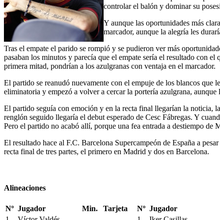
controlar el balón y dominar su poses
Y aunque las oportunidades más claras
marcador, aunque la alegría les durar
Tras el empate el parido se rompió y se pudieron ver más oportunida
pasaban los minutos y parecía que el empate sería el resultado con el 
primera mitad, pondrían a los azulgranas con ventaja en el marcador.
El partido se reanudó nuevamente con el empuje de los blancos que lejos
eliminatoria y empezó a volver a cercar la portería azulgrana, aunque
El partido seguía con emoción y en la recta final llegarían la noticia,
renglón seguido llegaría el debut esperado de Cesc Fábregas. Y cuando 
Pero el partido no acabó allí, porque una fea entrada a destiempo de
El resultado hace al F.C. Barcelona Supercampeón de España a pesar de
recta final de tres partes, el primero en Madrid y dos en Barcelona.
Alineaciones
Nº
Jugador
Min.
Tarjeta
Nº
Jugador
1
Víctor Valdés
1
Iker Casillas