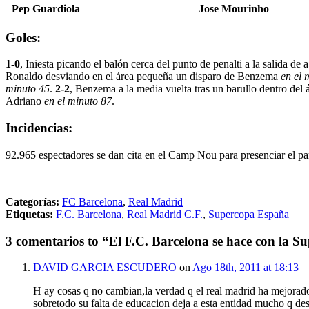
Pep Guardiola
Jose Mourinho
Goles:
1-0
, Iniesta picando el balón cerca del punto de penalti a la salida de
Ronaldo desviando en el área pequeña un disparo de Benzema
en el 
minuto 45
.
2-2
, Benzema a la media vuelta tras un barullo dentro del 
Adriano
en el minuto 87
.
Incidencias:
92.965 espectadores se dan cita en el Camp Nou para presenciar el part
Categorías:
FC Barcelona
,
Real Madrid
Etiquetas:
F.C. Barcelona
,
Real Madrid C.F.
,
Supercopa España
3 comentarios to “El F.C. Barcelona se hace con la Su
DAVID GARCIA ESCUDERO
on
Ago 18th, 2011 at 18:13
H ay cosas q no cambian,la verdad q el real madrid ha mejorad
sobretodo su falta de educacion deja a esta entidad mucho q de