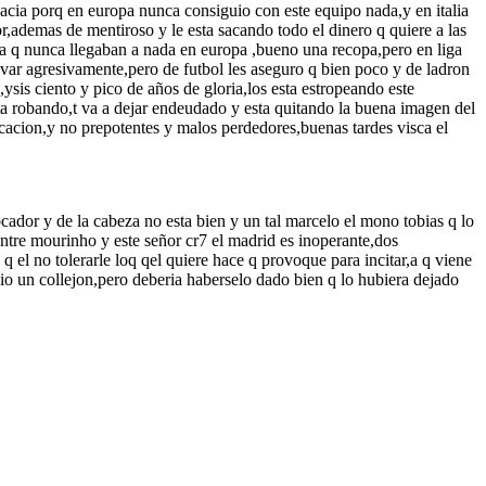
hacia porq en europa nunca consiguio con este equipo nada,y en italia
r,ademas de mentiroso y le esta sacando todo el dinero q quiere a las
ona q nunca llegaban a nada en europa ,bueno una recopa,pero en liga
ivar agresivamente,pero de futbol les aseguro q bien poco y de ladron
ysis ciento y pico de años de gloria,los esta estropeando este
sta robando,t va a dejar endeudado y esta quitando la buena imagen del
ucacion,y no prepotentes y malos perdedores,buenas tardes visca el
cador y de la cabeza no esta bien y un tal marcelo el mono tobias q lo
,entre mourinho y este señor cr7 el madrid es inoperante,dos
 el no tolerarle loq qel quiere hace q provoque para incitar,a q viene
 dio un collejon,pero deberia haberselo dado bien q lo hubiera dejado