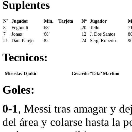
Suplentes
Nº
Jugador
Min.
Tarjeta
Nº
Jugador
M
8
Feghouli
68′
20
Tello
71
7
Jonas
68′
12
J. Dos Santos
80
21
Dani Parejo
82′
24
Sergi Roberto
90
Tecnicos:
Miroslav Djukic
Gerardo ‘Tata’ Martino
Goles:
0-1
, Messi tras amagar y dej
del área y colarse hasta la 