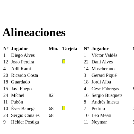
Alineaciones
Nº
Jugador
Min.
Tarjeta
Nº
Jugador
1
Diego Alves
1
Víctor Valdés
12
Joao Pereira
22
Dani Alves
4
Adil Rami
14
Mascherano
20
Ricardo Costa
3
Gerard Piqué
18
Guardado
18
Jordi Alba
15
Javi Fuego
4
Cesc Fábregas
24
Míchel
82′
16
Sergio Busquets
11
Pabón
8
Andrés Iniesta
10
Éver Banega
68′
7
Pedrito
23
Sergio Canales
68′
10
Leo Messi
9
Hélder Postiga
11
Neymar