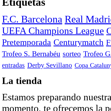
Etiquetas
F.C. Barcelona
Real Madri
UEFA Champions League
C
Pretemporada
Centurymatch
F
Trofeo S. Bernabéu
sorteo
Trofeo 
entradas
Derby Sevillano
Copa Catalun
La tienda
Estamos preparando nuestra 
momento, te ofrecemos la po