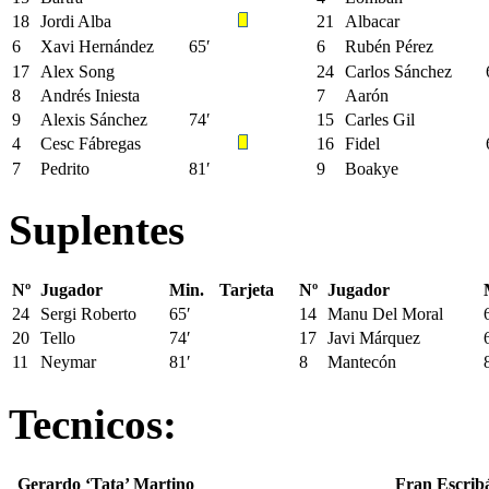
18
Jordi Alba
21
Albacar
6
Xavi Hernández
65′
6
Rubén Pérez
17
Alex Song
24
Carlos Sánchez
8
Andrés Iniesta
7
Aarón
9
Alexis Sánchez
74′
15
Carles Gil
4
Cesc Fábregas
16
Fidel
7
Pedrito
81′
9
Boakye
Suplentes
Nº
Jugador
Min.
Tarjeta
Nº
Jugador
24
Sergi Roberto
65′
14
Manu Del Moral
20
Tello
74′
17
Javi Márquez
11
Neymar
81′
8
Mantecón
Tecnicos:
Gerardo ‘Tata’ Martino
Fran Escrib