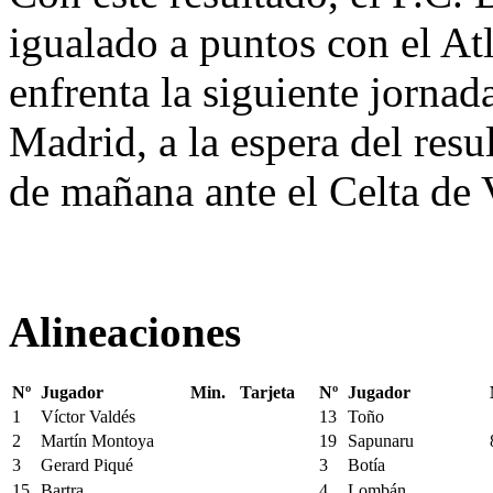
igualado a puntos con el At
enfrenta la siguiente jornad
Madrid, a la espera del resu
de mañana ante el Celta de 
Alineaciones
Nº
Jugador
Min.
Tarjeta
Nº
Jugador
1
Víctor Valdés
13
Toño
2
Martín Montoya
19
Sapunaru
3
Gerard Piqué
3
Botía
15
Bartra
4
Lombán