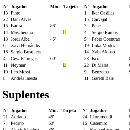
Nº
Jugador
Min.
Tarjeta
Nº
Jugador
13
Pinto
1
Iker Casillas
22
Dani Alves
15
Carvajal
15
Bartra
86′
3
Pepe
14
Mascherano
4
Sergio Ramos
18
Jordi Alba
45′
5
Fabio Coentrao
6
Xavi Hernández
19
Luka Modric
16
Sergio Busquets
14
Xabi Alonso
4
Cesc Fábregas
60′
23
Isco
11
Neymar
22
Di Maria
10
Leo Messi
9
Benzema
8
Andrés Iniesta
11
Gareth Bale
Suplentes
Nº
Jugador
Min.
Tarjeta
Nº
Jugador
21
Adriano
45′
24
Illarramendi
7
Pedrito
60′
16
Casemiro
9
Alexis Sánchez
86′
2
Raphael Varane