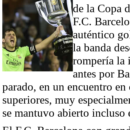
de la Copa d
F.C. Barcelo
auténtico go
la banda des
rompería la
antes por Ba
parado, en un encuentro en 
superiores, muy especialmen
se mantuvo abierto incluso 