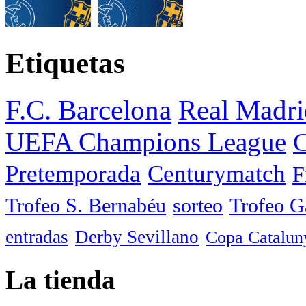
Etiquetas
F.C. Barcelona
Real Madri
UEFA Champions League
C
Pretemporada
Centurymatch
F
Trofeo S. Bernabéu
sorteo
Trofeo 
entradas
Derby Sevillano
Copa Catalun
La tienda