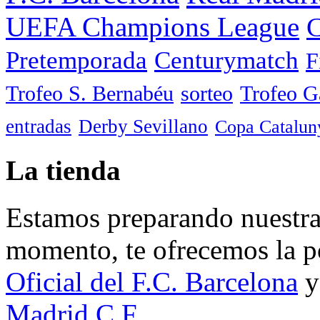
UEFA Champions League
C
Pretemporada
Centurymatch
F
Trofeo S. Bernabéu
sorteo
Trofeo 
entradas
Derby Sevillano
Copa Catalun
La tienda
Estamos preparando nuestra 
momento, te ofrecemos la po
Oficial del F.C. Barcelona
y
Madrid C.F.