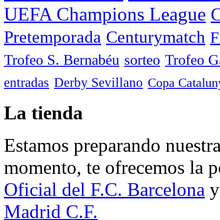
UEFA Champions League
C
Pretemporada
Centurymatch
F
Trofeo S. Bernabéu
sorteo
Trofeo 
entradas
Derby Sevillano
Copa Catalun
La tienda
Estamos preparando nuestra 
momento, te ofrecemos la po
Oficial del F.C. Barcelona
y
Madrid C.F.