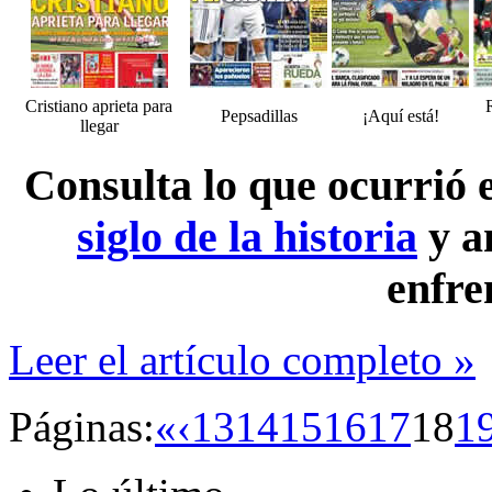
Cristiano aprieta para
Pepsadillas
¡Aquí está!
llegar
Consulta lo que ocurrió
siglo de la historia
y a
enfre
Leer el artículo completo »
Páginas:
«
‹
13
14
15
16
17
18
1