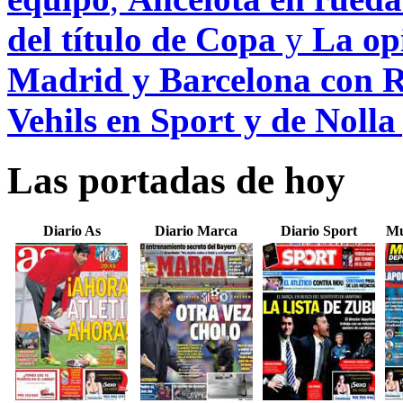
del título de Copa
y
La opi
Madrid y Barcelona con R
Vehils en Sport y de Noll
Las portadas de hoy
Diario As
Diario Marca
Diario Sport
Mu