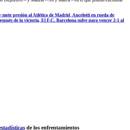
 mete presión al Atlético de Madrid
,
Ancelotti en rueda de
espués de la victoria
,
El F.C. Barcelona sufre para vencer 2-1 al
estadísticas
de los enfrentamientos