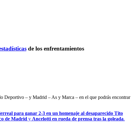
estadísticas
de los enfrentamientos
ndo Deportivo – y Madrid – As y Marca – en el que podrás encontrar
lerreal para ganar 2-3 en un homenaje al desaparecido Tito
ico de Madrid
y
Ancelotti en rueda de prensa tras la goleada
.