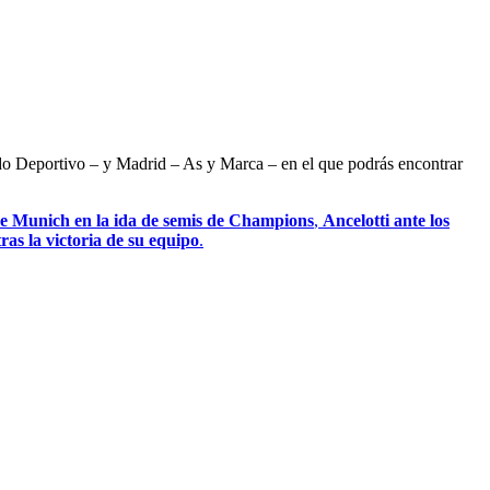
ndo Deportivo – y Madrid – As y Marca – en el que podrás encontrar
de Munich en la ida de semis de Champions
,
Ancelotti ante los
as la victoria de su equipo
.