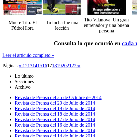
Tito Vilanova. Un gran
Muere Tito. El
Tu lucha fue una
entrenador y una buena
Fútbol llora
lección
persona
Consulta lo que ocurrió en
cada u
Leer el artículo completo »
Páginas:
«
‹
12
13
14
15
16
17
18
19
20
21
22
›
»
Lo último
Secciones
Archivo
Revista de Prensa del 25 de Octubre de 2014
Revista de Prensa del 20 de Julio de 2014
Revista de Prensa del 19 de Julio de 2014
Revista de Prensa del 18 de Julio de 2014
Revista de Prensa del 17 de Julio de 2014
Revista de Prensa del 16 de Julio de 2014
Revista de Prensa del 15 de Julio de 2014
Revista de Prensa del 14 de Julio de 2014