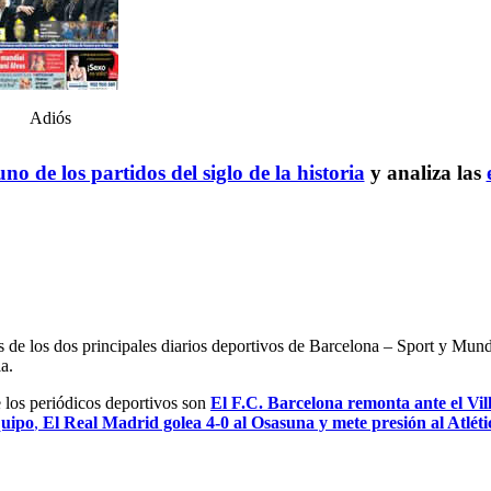
Adiós
no de los partidos del siglo de la historia
y analiza las
es de los dos principales diarios deportivos de Barcelona – Sport y Mu
a.
e los periódicos deportivos son
El F.C. Barcelona remonta ante el Vil
quipo
,
El Real Madrid golea 4-0 al Osasuna y mete presión al Atlét