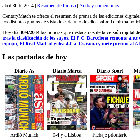
abril 30th, 2014
|
Resumen de Prensa
|
No hay comentarios
CenturyMatch te ofrece el resumen de prensa de las ediciones digital
los distintos puntos de vista de cada uno de ellos sobre la misma notici
Hoy día
30/4/2014
las noticias que destacamos de la versión digital d
tras la clasificación de los suyos
,
El F.C. Barcelona remonta ante e
equipo
,
El Real Madrid golea 4-0 al Osasuna y mete presión al A
Las portadas de hoy
Diario As
Diario Marca
Diario Sport
Mu
Ardió Munich
0-4 y a Lisboa
Fichaje prioritario