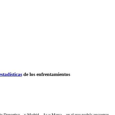
estadísticas
de los enfrentamientos
ndo Deportivo – y Madrid – As y Marca – en el que podrás encontrar