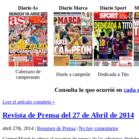
Diario As
Diario Marca
Diario Sport
M
Cabezazo de
Huele a campeón
Dedicada a Tito
campeonato
Consulta lo que ocurrió en
cada u
Leer el artículo completo »
Revista de Prensa del 27 de Abril de 2014
abril 27th, 2014
|
Resumen de Prensa
|
No hay comentarios
CenturyMatch te ofrece el resumen de prensa de las ediciones digital