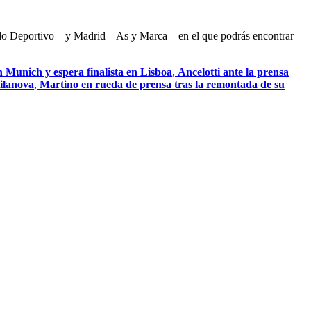
ndo Deportivo – y Madrid – As y Marca – en el que podrás encontrar
 Munich y espera finalista en Lisboa
,
Ancelotti ante la prensa
Vilanova
,
Martino en rueda de prensa tras la remontada de su