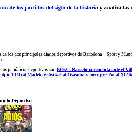
no de los partidos del siglo de la historia
y analiza las
es de los dos principales diarios deportivos de Barcelona – Sport y Mu
a.
e los periódicos deportivos son
El F.C. Barcelona remonta ante el Vil
quipo
,
El Real Madrid golea 4-0 al Osasuna y mete presión al Atlét
undo Deportivo