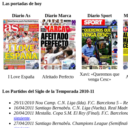
Las portadas de hoy
Diario As
Diario Marca
Diario Sport
M
Xavi: «Queremos que
I Love España
Afeitado Perfecto
A
venga Cesc»
Los Partidos del Siglo de la Temporada 2010-11
29/11/2010 Nou Camp. C.N. Liga (Ida). F.C. Barcelona 5 – Re
16/04/2011 Santiago Bernabéu. C.N. Liga (Vuelta). Real Madri
20/04/2011 Mestalla. Copa S.M. El Rey (Final). F.C. Barcelon
siguiente
.
27/04/2011 Santiago Bernabéu. Champions League (Semifinal-