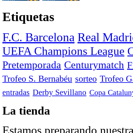
Etiquetas
F.C. Barcelona
Real Madri
UEFA Champions League
C
Pretemporada
Centurymatch
F
Trofeo S. Bernabéu
sorteo
Trofeo 
entradas
Derby Sevillano
Copa Catalun
La tienda
Estamos preparando nuestra 