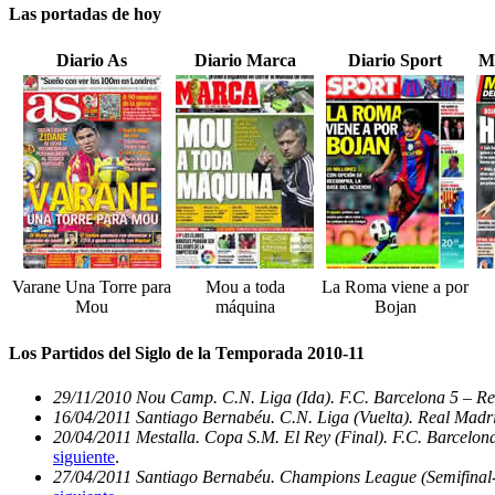
Las portadas de hoy
Diario As
Diario Marca
Diario Sport
M
Varane Una Torre para
Mou a toda
La Roma viene a por
Mou
máquina
Bojan
Los Partidos del Siglo de la Temporada 2010-11
29/11/2010 Nou Camp. C.N. Liga (Ida). F.C. Barcelona 5 – Re
16/04/2011 Santiago Bernabéu. C.N. Liga (Vuelta). Real Madri
20/04/2011 Mestalla. Copa S.M. El Rey (Final). F.C. Barcelon
siguiente
.
27/04/2011 Santiago Bernabéu. Champions League (Semifinal-