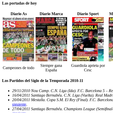
Las portadas de hoy
Diario As
Diario Marca
Diario Sport
M
Siempre gana
Guardiola aprieta por
Campeones de todo
España
Cesc
Los Partidos del Siglo de la Temporada 2010-11
29/11/2010 Nou Camp. C.N. Liga (Ida). F.C. Barcelona 5 – Re
16/04/2011 Santiago Bernabéu. C.N. Liga (Vuelta). Real Madri
20/04/2011 Mestalla. Copa S.M. El Rey (Final). F.C. Barcelon
siguiente
.
27/04/2011 Santiago Bernabéu. Champions League (Semifinal-