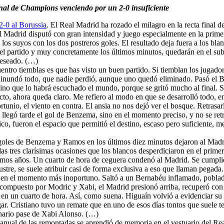
 final de Champions venciendo por un 2-0 insuficiente
 2-0 al Borussia
. El Real Madrid ha rozado el milagro en la recta final 
al Madrid disputó con gran intensidad y juego especialmente en la prime
 a los suyos con los dos postreros goles. El resultado deja fuera a los b
ro el partido y muy concretamente los últimos minutos, quedarán en el 
deseado. (…)
entro tiemblas es que has visto un buen partido. Si tiemblan los jugadore
lo inundó todo, que nadie perdió, aunque uno quedó eliminado. Pasó el B
ino que lo habrá escuchado el mundo, porque se gritó mucho al final. 
ecto, ahora queda claro. Me refiero al modo en que se desarrolló todo, 
rtunio, el viento en contra. El ansia no nos dejó ver el bosque. Retrasar
llegó tarde el gol de Benzema, sino en el momento preciso, y no se ret
co, fueron el espacio que permitió el destino, escaso pero suficiente, me
goles de Benzema y Ramos en los últimos diez minutos dejaron al Madrid
 las tres clarísimas ocasiones que los blancos desperdiciaron en el prim
ltimos años. Un cuarto de hora de ceguera condenó al Madrid. Se cumplió c
stre, se suele atribuir casi de forma exclusiva a eso que llaman pegada. 
nó en el momento más inoportuno. Saltó a un Bernabéu inflamado, poblado
o compuesto por Modric y Xabi, el Madrid presionó arriba, recuperó con 
ria en un cuarto de hora. Así, como suena. Higuaín volvió a evidenciar
gar. Cristiano tuvo un remate que en uno de esos días tontos que suele 
dinario pase de Xabi Alonso. (…)
anual de las remontadas se aprendió de memoria en el vestuario del Real