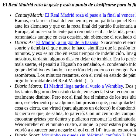
El Real Madrid roza la geste y está a punto de clasificarse para la
CenturyMatch:
El Real Madrid roza el pase a la final al vencer
Ramos, en la recta final del encuentro, en un partido que el Re
ante los alemanes y que en la recta final del partido ilusionaría
Europa, al no ser suficiente para remontar el 4-1 de la ida, pe
remontadas aunque en esta ocasión, sin obtenerse el resultado 
Diario As:
El Madrid, a un gol de la hazaña
. Si acabado el encu
sonríe y tiembla el que nunca lo hace, significa que la pasión 
minutos, y eso es mucho en estos tiempos de indefinición. Imag
nosotros, tardarán algunos días en dejar de temblar. Era lo perf
mala suerte, el penalti a Higuaín no señalado, el condenado info
golpe definitivo evitando la reacción del poderoso enemigo. No 
asombrosa. Los minutos restantes, con el rival en estado de páni
orgullo formidable del Real Madrid. (…)
Diario Marca:
El Madrid llega tarde al vuelo a Wembley
. Dos 
los tantos llegaron demasiado tarde, en especial si se recuerdan
totalmente distinto. Pero no; al final fue el mismo de los tres ú
uno, ese elemento para algunos tan prosaico que, para quitarle lu
cosa es cierta, esa virtud (para algunos un defecto) le abando
lo cierto es que, de salida, lo pareció. Con un centro del camp
encontrar grietas por dentro y pudieron remontar la eliminato
Weidenfeller en el minuto cuatro, aunque lo peor estaba por lle
volvió a aparecer para negarle el gol en el 14′, tras un extraor
Diario Sport:
Mourinho se queda sin ‘décima’, capítulo 3
. El m