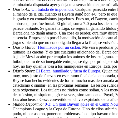
eliminatoria disputada ayer y deja una sensación de que más al
Diario As:
Un tratado de impotencia
. Cualquier parecido entre
el meneo de la ida, cuando el Bayern ganó por 4-0, pero lo que 
la grada y en contadísimos jugadores. Pues no, el Bayern, camin
ambos equipos fue brutal. El global, suma 7-0 para los alemanes.
parece bastante. Se ganará la Liga, se seguirán ganando títulos
Barcelona no darán abasto. Una cosa es perder, otra muy diferen
ausencia. Empezando por el banquillo, la motivación de cara al 
jugar sabiendo que no era obligado llegar a la final, se volvió
Diario Marca:
Humillados por un ciclón
. Me van a perdonar por
quitarse las caretas. Y es que cualquier aficionado del Barça con
baja de Messi acabó por templar los ánimos de los azulgranas 
fútbol, dentro de su innegable entropía, se rige por principios 
hoy, no hay quien le tosa a los muniqueses en Europa. Está po
Diario Sport:
El Barça, humillado y fuera de Europa
. Quien má
muy, muy justo de fuerzas en este tramo final de la temporada, 
Rey se han hecho evidentes de forma mucho más descarnada ante 
cataclismo o similar- en las próximas semanas. La lesión sufri
para oxigenarse. Los titulares no rinden como solían, y los men
de su lesión, ni siquiera jugó esta vez-, sino tampoco a Puyol
Los abucheos a Cesc, convertido en chivo expiatorio de la afic
Mundo Deportivo:
0-3: Un gran Bayern golea en el Camp Nou 
Champions League y la Copa de Europa. Uno de ellos subirán por
pudo, ni por asomo, poner en problemas al equipo bávaro e int