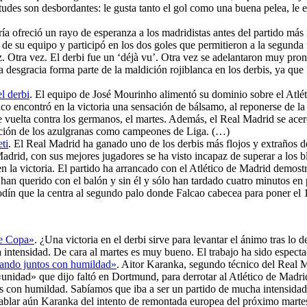
etudes son desbordantes: le gusta tanto el gol como una buena pelea, le 
ía ofreció un rayo de esperanza a los madridistas antes del partido más
or de su equipo y participó en los dos goles que permitieron a la segund
. Otra vez. El derbi fue un ‘déjà vu’. Otra vez se adelantaron muy pront
a desgracia forma parte de la maldición rojiblanca en los derbis, ya que
l derbi
. El equipo de José Mourinho alimentó su dominio sobre el Atlét
co encontró en la victoria una sensación de bálsamo, al reponerse de la
e vuelta contra los germanos, el martes. Además, el Real Madrid se ace
ración de los azulgranas como campeones de Liga. (…)
ti
. El Real Madrid ha ganado uno de los derbis más flojos y extraños d
Madrid, con sus mejores jugadores se ha visto incapaz de superar a los
en la victoria. El partido ha arrancado con el Atlético de Madrid demo
han querido con el balón y sin él y sólo han tardado cuatro minutos en 
odín que la centra al segundo palo donde Falcao cabecea para poner el 
de Copa»
. ¿Una victoria en el derbi sirve para levantar el ánimo tras l
intensidad. De cara al martes es muy bueno. El trabajo ha sido espect
ando juntos con humildad»
. Aitor Karanka, segundo técnico del Real M
unidad» que dijo faltó en Dortmund, para derrotar al Atlético de Madrid
on humildad. Sabíamos que iba a ser un partido de mucha intensidad, 
blar aún Karanka del intento de remontada europea del próximo martes a