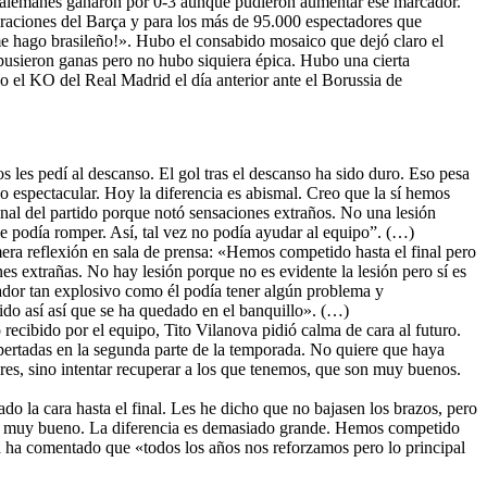
os alemanes ganaron por 0-3 aunque pudieron aumentar ese marcador.
piraciones del Barça y para los más de 95.000 espectadores que
 hago brasileño!». Hubo el consabido mosaico que dejó claro el
a pusieron ganas pero no hubo siquiera épica. Hubo una cierta
yo el KO del Real Madrid el día anterior ante el Borussia de
s les pedí al descanso. El gol tras el descanso ha sido duro. Eso pesa
o espectacular. Hoy la diferencia es abismal. Creo que la sí hemos
nal del partido porque notó sensaciones extraños. No una lesión
e podía romper. Así, tal vez no podía ayudar al equipo”. (…)
mera reflexión en sala de prensa: «Hemos competido hasta el final pero
s extrañas. No hay lesión porque no es evidente la lesión pero sí es
gador tan explosivo como él podía tener algún problema y
ido así así que se ha quedado en el banquillo». (…)
o recibido por el equipo, Tito Vilanova pidió calma de cara al futuro.
espertadas en la segunda parte de la temporada. No quiere que haya
es, sino intentar recuperar a los que tenemos, que son muy buenos.
o la cara hasta el final. Les he dicho que no bajasen los brazos, pero
vel muy bueno. La diferencia es demasiado grande. Hemos competido
ça ha comentado que «todos los años nos reforzamos pero lo principal