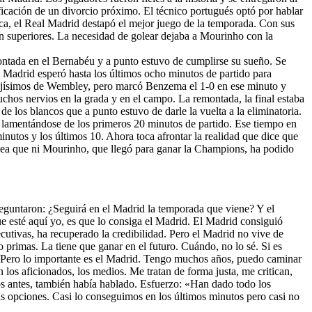
ación de un divorcio próximo. El técnico portugués optó por hablar
oica, el Real Madrid destapó el mejor juego de la temporada. Con sus
on superiores. La necesidad de golear dejaba a Mourinho con la
ontada en el Bernabéu y a punto estuvo de cumplirse su sueño. Se
el Madrid esperó hasta los últimos ocho minutos de partido para
o lejísimos de Wembley, pero marcó Benzema el 1-0 en ese minuto y
uchos nervios en la grada y en el campo. La remontada, la final estaba
de los blancos que a punto estuvo de darle la vuelta a la eliminatoria.
 y lamentándose de los primeros 20 minutos de partido. Ese tiempo en
inutos y los últimos 10. Ahora toca afrontar la realidad que dice que
opea que ni Mourinho, que llegó para ganar la Champions, ha podido
reguntaron: ¿Seguirá en el Madrid la temporada que viene? Y el
ue esté aquí yo, es que lo consiga el Madrid. El Madrid consiguió
cutivas, ha recuperado la credibilidad. Pero el Madrid no vive de
primas. La tiene que ganar en el futuro. Cuándo, no lo sé. Si es
al. Pero lo importante es el Madrid. Tengo muchos años, puedo caminar
los aficionados, los medios. Me tratan de forma justa, me critican,
s antes, también había hablado. Esfuerzo: «Han dado todo los
 opciones. Casi lo conseguimos en los últimos minutos pero casi no