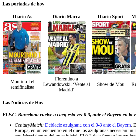
Las portadas de hoy
Diario As
Diario Marca
Diario Sport
M
Florentino a
Mourino I el
Lewandowski: ‘Vente al
Show de Mou
Re
semifinalista
Madrid’
Las Noticias de Hoy
El F.C. Barcelona vuelve a caer, esta vez 0-3, ante el Bayern en la 
CenturyMatch:
Deblacle azulgrana con el 0-3 ante el Bayern
. 
Europa, en un encuentro en el que los azulgranas necesitan un
con Messi dentro del once inicial. El 0-3 deja fuera a los azul