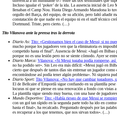
diferencia a un humillante 0-7 entre las dos semifinales que 
Incluso igualar el ‘poker’ de la ida. La ausencia inicial de Le
llenaban el Camp Nou. Hasta Diego Armando Maradona lo tuvo m
orgullo del Barça, del equipo, de su afición, pero faltó añadir
constatación de que nadie en el equipo ni en el staff técnico cr
Dortmund. Triste, pero cierto. (…)
Tito Vilanova ante la prensa tras la derrota
Diario As:
Tito: «Gestionamos bien el caso de Messi; si no pu
mucho porque los jugadores ven que la eliminatoria es imposible
competido hasta el final”. Ausencia de Messi: «Jugó en Bilbao 
porque no es una lesión pero no se siente cómodo. Ayer se entr
Diario Marca:
Vilanova: «Si Messi jugaba podía romperse, así
no ha podido ser». Sin Leo era más difícil: «Messi jugó en Bilb
cierto que después de tantos días sin entrenar un jugador como 
encontrándose así podía tener algún problema». Ni siquiera pud
Diario Sport:
Tito Vilanova: «No hay que cambiar jugadores, s
El de Bellcaire d’Empordà sigue confiando en su plantilla pese 
locuras ni que se piense en una renovación a fondo con vistas
La plantilla sigue siendo muy buena, con una base de jugadores
Mundo Deportivo:
Tito: «Había riesgo de que Messi se rompie
con un gol tan rápido en la segunda parte todo ha ido en cont
hasta el final», ha recalcado. Preguntado después por las palab
es recuperar a los que tenemos, que nos sirvan todos». (…)