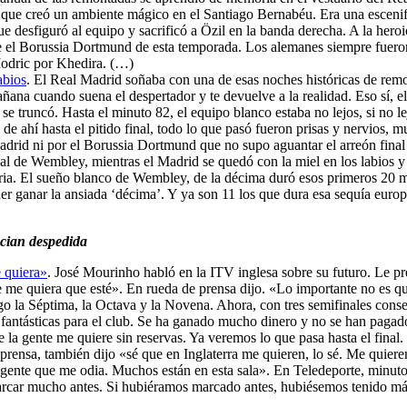
e creó un ambiente mágico en el Santiago Bernabéu. Era una escenific
que desfiguró al equipo y sacrificó a Özil en la banda derecha. A la her
nte el Borussia Dortmund de esta temporada. Los alemanes siempre fuer
Modric por Khedira. (…)
abios
. El Real Madrid soñaba con una de esas noches históricas de rem
añana cuando suena el despertador y te devuelve a la realidad. Eso sí, 
l se truncó. Hasta el minuto 82, el equipo blanco estaba no lejos, si n
e ahí hasta el pitido final, todo lo que pasó fueron prisas y nervios, m
 Madrid ni por el Borussia Dortmund que no supo aguantar el arreón final 
 final de Wembley, mientras el Madrid se quedó con la miel en los labios
toria. El sueño blanco de Wembley, de la décima duró esos primeros 20 m
der ganar la ansiada ‘décima’. Y ya son 11 los que dura esa sequía eur
ncian despedida
 quiera»
. José Mourinho habló en la ITV inglesa sobre su futuro. Le p
e me quiera que esté». En rueda de prensa dijo. «Lo importante no es q
go la Séptima, la Octava y la Novena. Ahora, con tres semifinales conse
ntásticas para el club. Se ha ganado mucho dinero y no se han pagado 
e la gente me quiere sin reservas. Ya veremos lo que pasa hasta el fin
rensa, también dijo «sé que en Inglaterra me quieren, lo sé. Me quieren 
gente que me odia. Muchos están en esta sala». En Teledeporte, minuto
arcar mucho antes. Si hubiéramos marcado antes, hubiésemos tenido más