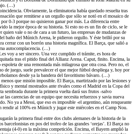
ajo. (…)
incidencia. Obviamente, la eliminatoria había quedado resuelta tras
ensación que remitiese a un orgullo que sólo se notó en el mosaico de
n por 0-3 porque no quisieron ganar por más. La diferencia entre
o la mejor época de su historia. Si esto no es un fin de ciclo, se le
ber quien vale o no de cara a un futuro, las empresas de mudanzas de
el baño del Múnich Arena, le pidieron orgullo. Y éste brilló por su
a cerrar con un borrón una historia magnífica. El Barça, que salió a
llama autocomplacencia. (…)
 Les voy a ser sincero. Una vez cumplido el trámite, es hora de
uitada tras el pitido final del Allianz Arena. Caput, finito. Encima, la
espoleta de una remontada más milagrosa que otra cosa. Pero no, el
no de juego, suele prevalecer el que mejor fútbol despliega y, hoy por
arbolamos desde ya la bandera del favoritismo bávaro. (…)
menos que misión imposible. El Barça, martirizado por las lesiones y
 físico y mental mostrados ante rivales como el Madrid en la Copa del
a sembrada durante la primera vuelta dará sus frutos -salvo
r las carencias de un equipo que necesita refuerzos y savia nueva
ado. No ya a Messi, que eso es imposible -el argentino, aún renqueante
ron rendir al 100% en Múnich y jugar este miércoles en el Camp Nou.
arán la primera final entre dos clubs alemanes de la historia de la
barcelonistas en pos del trofeo de las grandes ‘orejas’. El Barça no
entaja (4-0) en la máxima competición. Encima, el Bayern amplió la