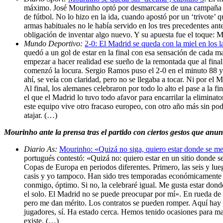
máximo. José Mourinho optó por desmarcarse de una campaña qu
de fútbol. No lo hizo en la ida, cuando apostó por un ‘trivote’ 
armas habituales no le había servido en los tres precedentes a
obligación de inventar algo nuevo. Y su apuesta fue el toque: 
Mundo Deportivo:
2-0: El Madrid se queda con la miel en los l
quedó a un gol de estar en la final con esa sensación de cada m
empezar a hacer realidad ese sueño de la remontada que al fina
comenzó la locura. Sergio Ramos puso el 2-0 en el minuto 88 y d
ahí, se veía con claridad, pero no se llegaba a tocar. Ni por el
Al final, los alemanes celebraron por todo lo alto el pase a la
el que el Madrid lo tuvo todo afavor para encarrilar la elimina
este equipo vive otro fracaso europeo, con otro año más sin po
atajar. (…)
Mourinho ante la prensa tras el partido con ciertos gestos que anu
Diario As:
Mourinho: «Quizá no siga, quiero estar donde se me
portugués contestó: «Quizá no: quiero estar en un sitio donde s
Copas de Europa en periodos diferentes. Primero, las seis y lue
casis y yo tampoco. Han sido tres temporadas económicamente fa
conmigo, óptimo. Si no, la celebraré igual. Me gusta estar dond
el solo. El Madrid no se puede preocupar por mí». En rueda de p
pero me dan mérito. Los contratos se pueden romper. Aquí hay 
jugadores, sí. Ha estado cerca. Hemos tenido ocasiones para m
existe. (…)