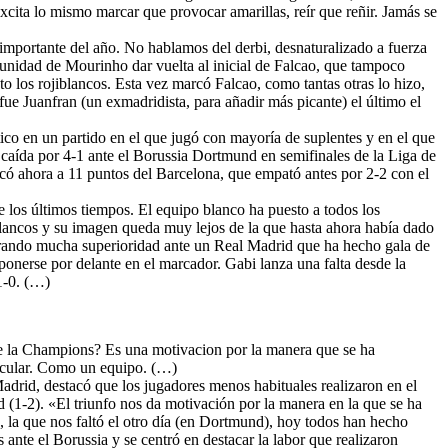
excita lo mismo marcar que provocar amarillas, reír que reñir. Jamás se
 importante del año. No hablamos del derbi, desnaturalizado a fuerza
a unidad de Mourinho dar vuelta al inicial de Falcao, que tampoco
o los rojiblancos. Esta vez marcó Falcao, como tantas otras lo hizo,
 fue Juanfran (un exmadridista, para añadir más picante) el último el
ico en un partido en el que jugó con mayoría de suplentes y en el que
 caída por 4-1 ante el Borussia Dortmund en semifinales de la Liga de
rcó ahora a 11 puntos del Barcelona, que empató antes por 2-2 con el
e los últimos tiempos. El equipo blanco ha puesto a todos los
 blancos y su imagen queda muy lejos de la que hasta ahora había dado
strando mucha superioridad ante un Real Madrid que ha hecho gala de
ponerse por delante en el marcador. Gabi lanza una falta desde la
1-0. (…)
o de la Champions? Es una motivacion por la manera que se ha
acular. Como un equipo. (…)
adrid, destacó que los jugadores menos habituales realizaron en el
 (1-2). «El triunfo nos da motivación por la manera en la que se ha
la que nos faltó el otro día (en Dortmund), hoy todos han hecho
nte el Borussia y se centró en destacar la labor que realizaron