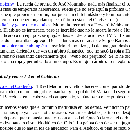
ampions»
. La rueda de prensa de José Mourinho, nada más finalizar el pa
«Al final de temporada hablaremos. Puede que no esté aquí la próxima 
 tiene que preocupar por mí, porque es un club fantástico y lo importan
n parece tener muy claro que su futuro está en el Chelsea. (…)
aña hay gente que me odia»
. Mourinho recriminó a Howard Webb que 
El árbitro es fantástico, pero es increíble que no le sacara la roja a H
udicado a un equipo», se quejó el luso en declaraciones a TVE. «Es un g
acado la amarilla», agregó. De las durísimas entradas de Sergio Ramos
me quiere un club inglés»
. José Mourinho hizo gala de una gran dosis
camente, diciendo que «es un árbitro fantástico, que no sacó la roja a 
 remató señalando directamente que «Webb nos perjudicó. Se lo he di
do una roja y perjudicado a un equipo. Es un gran árbitro. Los reglamen
Madrid y vence 1-2 en el Calderón
ico en el Calderón
. El Real Madrid ha vuelto a hacerse con el partido de
l marcador, con un autogol de Juanfran y un gol de Di María en la segu
.C. Barcelona en la cabeza del campeonato, situándose a once puntos de
on menos solera que el dominio madridista en los derbis. Veinticinco p
ríamos que ya hizo en otra ocasión. Varían los detalles, el tipo de desg
 un deporte que se pueda practicar con ansiedad. Quedó claro en el derbi.
desapareció el sentido lúdico del fútbol. La pelota dejó de ser un jugue
osible que lo hagan los de alrededor. Para el Atlético, el plan se reduj