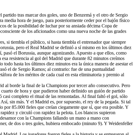
del partido tras marcar dos goles, uno de Benzemá y el otro de Sergio
ra media hora de juego, para posteriormente ceder por el bajón físico
lancos de la posibilidad de luchar por su ansiada décima Copa de
subconsciente de los aficionados como una nueva noche de las grades
s, si tiembla el público, si hasta tiembla el entrenador que siempre
orussia, pero el Real Madrid se definió a sí mismo en los últimos diez
Sí, pasó el Borussia, aunque agonizando. Apuesto a que ellos, como
en esa resistencia al gol del Madrid que durante 82 minutos creímos
lo todo hasta los últimos diez minutos era la única manera de asestar el
rasó el de Sergio Ramos; al contrario: fue de una puntualidad
táfora de los méritos de cada cual en esta eliminatoria y premio al
 al borde la final de la Champions por tercer año consecutivo. Pero
er cuarto de hora y que pudieron haber definido un guión de partido
asi completo el ritual de las remontadas. Al final faltó el gol, sólo
Así, sin más. Y el Madrid es, por supuesto, el rey de la pegada. Si tal
 por 85.000 fieles que creían ciegamente que sí, que era posible. Y
rapidez y circuló con rapidez la pelota. Los blancos supieron
 su desamor con la Champions fallando un mano a mano con
tener, de dos o tres goles, hubiera embocado (minuto 9). Y Weidenfeller
 Madrid. Los jugadores fueron fieles a la historia y se entregaron al