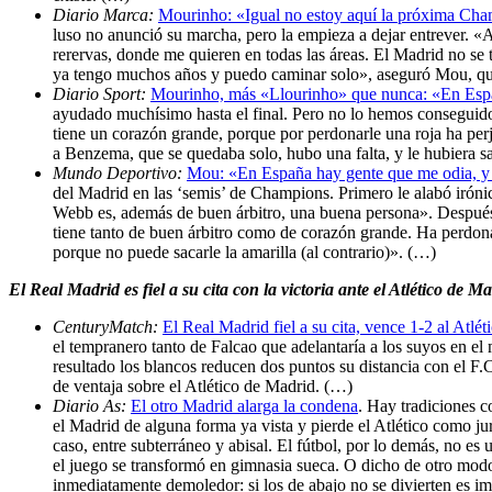
Diario Marca:
Mourinho: «Igual no estoy aquí la próxima Ch
luso no anunció su marcha, pero la empieza a dejar entrever. 
rerervas, donde me quieren en todas las áreas. El Madrid no se
ya tengo muchos años y puedo caminar solo», aseguró Mou, quie
Diario Sport:
Mourinho, más «Llourinho» que nunca: «En Esp
ayudado muchísimo hasta el final. Pero no lo hemos conseguido. 
tiene un corazón grande, porque por perdonarle una roja ha perj
a Benzema, que se quedaba solo, hubo una falta, y le hubiera s
Mundo Deportivo:
Mou: «En España hay gente que me odia, y 
del Madrid en las ‘semis’ de Champions. Primero le alabó iróni
Webb es, además de buen árbitro, una buena persona». Después
tiene tanto de buen árbitro como de corazón grande. Ha perdona
porque no puede sacarle la amarilla (al contrario)». (…)
El Real Madrid es fiel a su cita con la victoria ante el Atlético de 
CenturyMatch:
El Real Madrid fiel a su cita, vence 1-2 al Atlét
el tempranero tanto de Falcao que adelantaría a los suyos en e
resultado los blancos reducen dos puntos su distancia con el F
de ventaja sobre el Atlético de Madrid. (…)
Diario As:
El otro Madrid alarga la condena
. Hay tradiciones c
el Madrid de alguna forma ya vista y pierde el Atlético como jura
caso, entre subterráneo y abisal. El fútbol, por lo demás, no es
el juego se transformó en gimnasia sueca. O dicho de otro modo: 
inmediatamente demoledor: si los de abajo no se divierten es imp