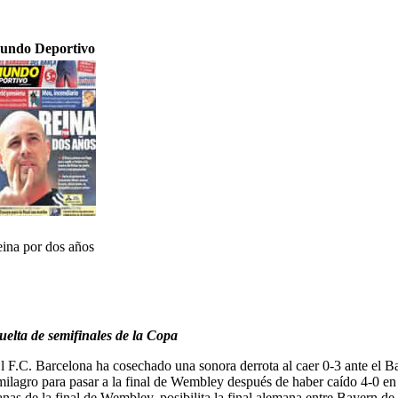
undo Deportivo
ina por dos años
vuelta de semifinales de la Copa
El F.C. Barcelona ha cosechado una sonora derrota al caer 0-3 ante el
 milagro para pasar a la final de Wembley después de haber caído 4-0 e
granas de la final de Wembley, posibilita la final alemana entre Bayern