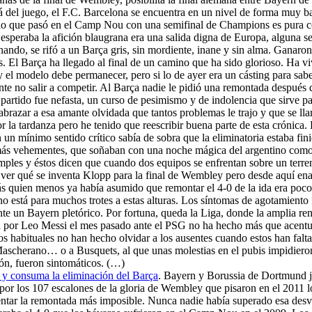
lá del juego, el F.C. Barcelona se encuentra en un nivel de forma muy b
 lo que pasó en el Camp Nou con una semifinal de Champions es pura co
esperaba la afición blaugrana era una salida digna de Europa, alguna s
ando, se rifó a un Barça gris, sin mordiente, inane y sin alma. Ganaro
 El Barça ha llegado al final de un camino que ha sido glorioso. Ha vivid
 y el modelo debe permanecer, pero si lo de ayer era un cásting para sa
te no salir a competir. Al Barça nadie le pidió una remontada después d
partido fue nefasta, un curso de pesimismo y de indolencia que sirve par
 a abrazar a esa amante olvidada que tantos problemas le trajo y que se 
 la tardanza pero he tenido que reescribir buena parte de esta crónica.
 un mínimo sentido crítico sabía de sobra que la eliminatoria estaba finiq
más vehementes, que soñaban con una noche mágica del argentino como 
simples y éstos dicen que cuando dos equipos se enfrentan sobre un terre
r ver qué se inventa Klopp para la final de Wembley pero desde aquí en
s quien menos ya había asumido que remontar el 4-0 de la ida era poco 
no está para muchos trotes a estas alturas. Los síntomas de agotamiento
un Bayern pletórico. Por fortuna, queda la Liga, donde la amplia rent
da por Leo Messi el mes pasado ante el PSG no ha hecho más que acentua
os habituales no han hecho olvidar a los ausentes cuando estos han falt
, Mascherano… o a Busquets, al que unas molestias en el pubis impidie
ión, fueron sintomáticos. (…)
y consuma la eliminación del Barça
. Bayern y Borussia de Dortmund jug
 los 107 escalones de la gloria de Wembley que pisaron en el 2011 los 
entar la remontada más imposible. Nunca nadie había superado esa desv