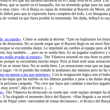
superaba el 4-0 que los bávaros sufrieron en el Camp Nou en el 2009. L
o Messi, que se quedó en el banquillo, fue un tremendo golpe para las as
uy claro: «Si el Barça es capaz de remontar al Bayern sin Messi, ¡me
 más fútbol para que la expresión fuera completa del todo. Los blaugran
eía de verdad en que fuera posible la remontada. Sin duda, influyó lo su
ede, no puede»
. Cómo se asimila la derrota: “Que no bajáramos los brazo
 de demostrar. No se puede negar que el Bayern llegó en un nivel físic
porque se encontraba mejor. Le imprimió un cambio al equipo pero al fi
enó, hoy también…, pero no se sentía bien. Es un jugador explosivo y s
 no podía ayudar al equipo»
. Tito Vilanova resumió en una frase su pri
ao porque se encontraba mucho mejor. Pero al final notó unas sensacione
él no se siente bien. No se sentía bien. Las sensaciones eran que un ju
o jugar: «Si el partido iba rodado le podíamos dar minutos pero no ha s
ino recuperar a los que tenemos»
. Con la resignación lógica tras el bañ
a las bajas que ha sufrido en los últimos partidos y pese a las dudas d
 a la próxima campaña. “No creo que haya que cambiar a muchos jugador
 muy joven”, dijo el técnico. (…)
ra»
. Tito Vilanova ha destacado en rueda que «este equipo siempre ha dad
ra». Y ha elogiado el momento físico del Bayern. «Han llegado a un ni
ras de Piqué sobre «necesidad de tomar decisiones», el técnico del Bar