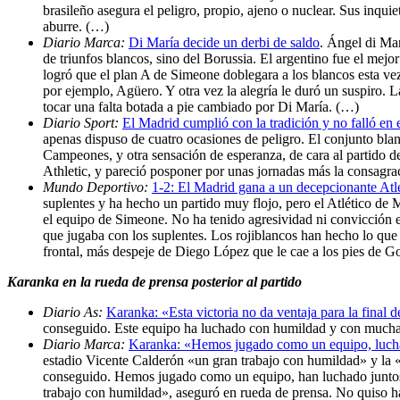
brasileño asegura el peligro, propio, ajeno o nuclear. Sus inqui
aburre. (…)
Diario Marca:
Di María decide un derbi de saldo
. Ángel di Mar
de triunfos blancos, sino del Borussia. El argentino fue el mej
logró que el plan A de Simeone doblegara a los blancos esta vez
por ejemplo, Agüero. Y otra vez la alegría le duró un suspiro. L
tocar una falta botada a pie cambiado por Di María. (…)
Diario Sport:
El Madrid cumplió con la tradición y no falló en e
apenas dispuso de cuatro ocasiones de peligro. El conjunto blan
Campeones, y otra sensación de esperanza, de cara al partido d
Athletic, y pareció posponer por unas jornadas más la consag
Mundo Deportivo:
1-2: El Madrid gana a un decepcionante Atle
suplentes y ha hecho un partido muy flojo, pero el Atlético de 
el equipo de Simeone. No ha tenido agresividad ni convicción 
que jugaba con los suplentes. Los rojiblancos han hecho lo que 
frontal, más despeje de Diego López que le cae a los pies de G
Karanka en la rueda de prensa posterior al partido
Diario As:
Karanka: «Esta victoria no da ventaja para la final 
conseguido. Este equipo ha luchado con humildad y con mucha 
Diario Marca:
Karanka: «Hemos jugado como un equipo, luch
estadio Vicente Calderón «un gran trabajo con humildad» y la «
conseguido. Hemos jugado como un equipo, han luchado juntos c
trabajo con humildad», aseguró en rueda de prensa. No quiso ha