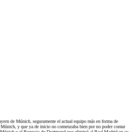
 Bayern de Múnich, seguramente el actual equipo más en forma de
n Múnich, y que ya de inicio no comenzaba bien por no poder contar
 de Múnich y el Borussia de Dortmund que eliminó al Real Madrid en su