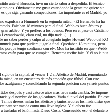
rtido ante el Borussia, tuvo un cierto sabor a despedida. El técnico
Champions. Obviamente me gusta estar donde la gente me quiere sin
te es que siga ganando competiciones. Lo importante es el Madrid, yo
no expulsara a Hummels en la segunda mitad: «El Bernabéu ha ha
ummels. Faltaban 18 minutos para el final. Webb es buen árbitro y
ran árbitro. Y yo prefiero a los buenos. Pero en el pase de Cristiano
 a Lewandowski, claro está, no dijo nada. (…)
 de no saber perder y culpó al colegiado inglés Howard Webb del KO
Hummels para que pudiera jugar la final. Quedaban 18 minutos, pero
cho porque tengo confianza con él». Mou ha insistido en que «Webb
tos están para que se cumplan. Benzema recibe falta. Y él no la pita
l siglo de la capital, al vencer 1-2 al Atlético de Madrid, remontando
nda mitad, en un encuentro de más emoción que fútbol. Con este
 los azulgranas y consolidando la segunda posición con ya seis puntos
artidos después y casi catorce años más tarde nada cambia. Se impone
racia y el nombre de los goleadores. Varía el nivel del partido. En este
 Tantos deseos tenían los atléticos y tantos ardores los madridistas que
te para ser tratada como una llave inglesa. Y el efecto fue
o a trasladar el balón hasta Diego Costa. Conseguido eso, el delantero