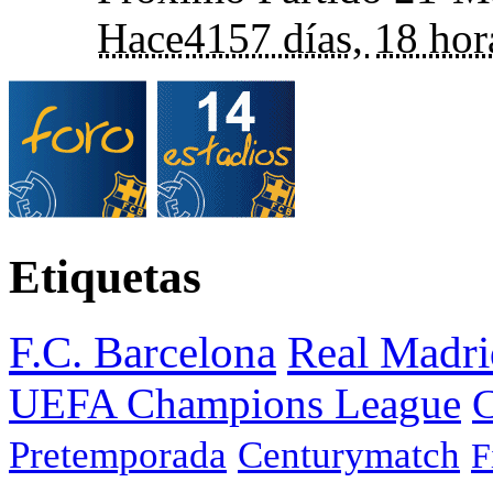
Hace
4157 días,
18 hor
Etiquetas
F.C. Barcelona
Real Madri
UEFA Champions League
C
Pretemporada
Centurymatch
F