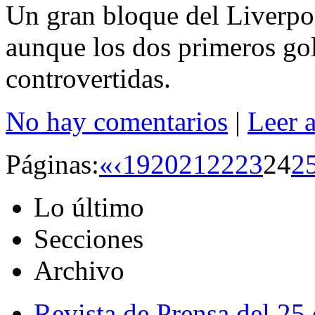
Un gran bloque del Liverpoo
aunque los dos primeros gol
controvertidas.
No hay comentarios
|
Leer 
Páginas:
«
‹
19
20
21
22
23
24
2
Lo último
Secciones
Archivo
Revista de Prensa del 25