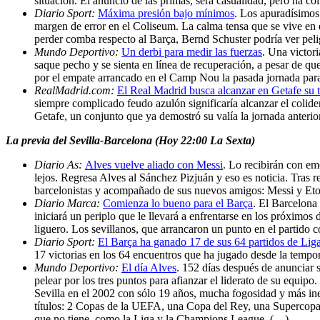
situación. El anuncio de las primas, será casualidad, pero ha c
Diario Sport:
Máxima presión bajo mínimos
. Los apuradísimos
margen de error en el Coliseum. La calma tensa que se vive en e
perder comba respecto al Barça, Bernd Schuster podría ver peli
Mundo Deportivo:
Un derbi para medir las fuerzas
. Una victor
saque pecho y se sienta en línea de recuperación, a pesar de qu
por el empate arrancado en el Camp Nou la pasada jornada para 
RealMadrid.com:
El Real Madrid busca alcanzar en Getafe su t
siempre complicado feudo azulón significaría alcanzar el colider
Getafe, un conjunto que ya demostró su valía la jornada anter
La previa del Sevilla-Barcelona (Hoy 22:00 La Sexta)
Diario As:
Alves vuelve aliado con Messi
. Lo recibirán con e
lejos. Regresa Alves al Sánchez Pizjuán y eso es noticia. Tras 
barcelonistas y acompañado de sus nuevos amigos: Messi y Et
Diario Marca:
Comienza lo bueno para el Barça
. El Barcelona 
iniciará un periplo que le llevará a enfrentarse en los próximos 
liguero. Los sevillanos, que arrancaron un punto en el partido 
Diario Sport:
El Barça ha ganado 17 de sus 64 partidos de Liga
17 victorias en los 64 encuentros que ha jugado desde la temp
Mundo Deportivo:
El día Alves
. 152 días después de anunciar 
pelear por los tres puntos para afianzar el liderato de su equip
Sevilla en el 2002 con sólo 19 años, mucha fogosidad y más ine
títulos: 2 Copas de la UEFA, una Copa del Rey, una Supercopa e
que no tiene, como la Liga y la Champions League. (…)