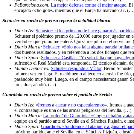
FcBarcelona.com:
La mejor defensa contra el mejor ataque
. El
encajado ocho goles, mientras que el Barça ha marcado 37. (…
Schuster en rueda de prensa repasa la actulidad blanca
Diario As:
Schuster: «Una prima no te hace ganar más partidos
Schuster el polémico premio de 120.000 euros por jugador en el
verdad es que yo no me enteré. Quizá me pilló en el servicio».
Diario Marca:
Schuster: «Sólo nos falta alguna parada brillante
dos buenos resultados, y en referencia a los dos fichajes que t
Diario Sport:
Schuster a Casillas: “Ya sólo falta que haga algun
sufriendo el Real Madrid esta temporada. El técnico alemán, dej
Mundo Deportivo:
Schuster responde a Víctor
. Bernd Schuster
primera vez en Liga. El recibimento al técnico alemán fue frío,
pasándolo muy bien. Luego, en el campo necesitamos ganar. Se 
un lado», añadió. (…)
Guardiola en rueda de prensa sobre el partido de Sevilla
Diario As:
«Iremos a atacar y no especularemos»
. Iremos a ata
el contraataque es una de las armas peligrosas del Sevilla. (…)
Diario Marca:
La ‘orden’ de Guardiola: «Coger el balón y ataca
equipo en el partido ante el Sevilla en el Sánchez Pizjuán, e in
Diario Sport:
Guardiola: «Saldremos al ataque y a ganar el par
próximo partido, ante el Sevilla, en el Sánchez Pizjuán, e inst