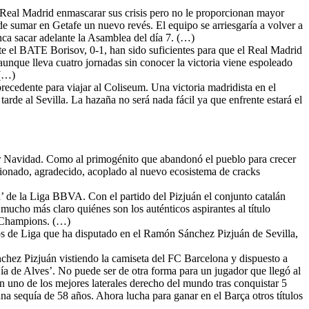
l Real Madrid enmascarar sus crisis pero no le proporcionan mayor
de sumar en Getafe un nuevo revés. El equipo se arriesgaría a volver a
ca sacar adelante la Asamblea del día 7. (…)
nte el BATE Borisov, 0-1, han sido suficientes para que el Real Madrid
aunque lleva cuatro jornadas sin conocer la victoria viene espoleado
 (…)
precedente para viajar al Coliseum. Una victoria madridista en el
arde al Sevilla. La hazaña no será nada fácil ya que enfrente estará el
or Navidad. Como al primogénito que abandonó el pueblo para crecer
ocionado, agradecido, acoplado al nuevo ecosistema de cracks
ña’ de la Liga BBVA. Con el partido del Pizjuán el conjunto catalán
á mucho más claro quiénes son los auténticos aspirantes al título
de Champions. (…)
dos de Liga que ha disputado en el Ramón Sánchez Pizjuán de Sevilla,
chez Pizjuán vistiendo la camiseta del FC Barcelona y dispuesto a
‘Día de Alves’. No puede ser de otra forma para un jugador que llegó al
 uno de los mejores laterales derecho del mundo tras conquistar 5
a sequía de 58 años. Ahora lucha para ganar en el Barça otros títulos