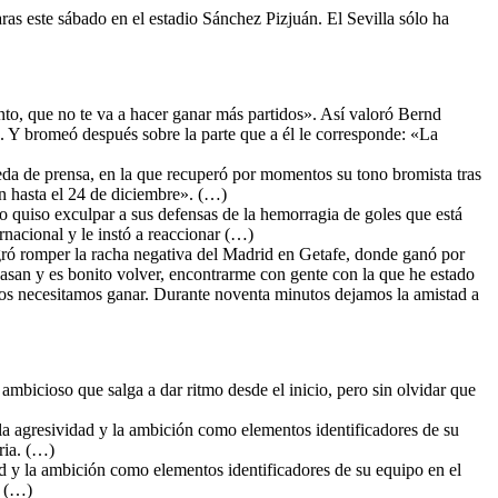
ras este sábado en el estadio Sánchez Pizjuán. El Sevilla sólo ha
nto, que no te va a hacer ganar más partidos». Así valoró Bernd
. Y bromeó después sobre la parte que a él le corresponde: «La
da de prensa, en la que recuperó por momentos su tono bromista tras
en hasta el 24 de diciembre». (…)
do quiso exculpar a sus defensas de la hemorragia de goles que está
rnacional y le instó a reaccionar (…)
ró romper la racha negativa del Madrid en Getafe, donde ganó por
pasan y es bonito volver, encontrarme con gente con la que he estado
dos necesitamos ganar. Durante noventa minutos dejamos la amistad a
 ambicioso que salga a dar ritmo desde el inicio, pero sin olvidar que
 la agresividad y la ambición como elementos identificadores de su
ria. (…)
ad y la ambición como elementos identificadores de su equipo en el
a (…)