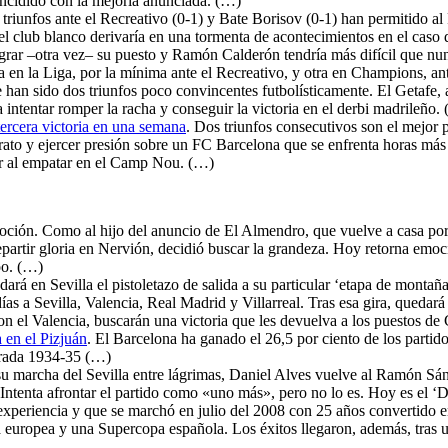
oincidido con la mejoría anunciada. (…)
 triunfos ante el Recreativo (0-1) y Bate Borisov (0-1) han permitido a
l club blanco derivaría en una tormenta de acontecimientos en el caso 
grar –otra vez– su puesto y Ramón Calderón tendría más difícil que nun
ia en la Liga, por la mínima ante el Recreativo, y otra en Champions, a
e han sido dos triunfos poco convincentes futbolísticamente. El Getafe, 
intentar romper la racha y conseguir la victoria en el derbi madrileño.
ercera victoria en una semana
. Dos triunfos consecutivos son el mejor 
ato y ejercer presión sobre un FC Barcelona que se enfrenta horas más t
ior al empatar en el Camp Nou. (…)
moción. Como al hijo del anuncio de El Almendro, que vuelve a casa p
repartir gloria en Nervión, decidió buscar la grandeza. Hoy retorna em
oo. (…)
dará en Sevilla el pistoletazo de salida a su particular ‘etapa de monta
días a Sevilla, Valencia, Real Madrid y Villarreal. Tras esa gira, quedar
con el Valencia, buscarán una victoria que les devuelva a los puestos 
 en el Pizjuán
. El Barcelona ha ganado el 26,5 por ciento de los parti
orada 1934-35 (…)
su marcha del Sevilla entre lágrimas, Daniel Alves vuelve al Ramón Sán
o. Intenta afrontar el partido como «uno más», pero no lo es. Hoy es el 
xperiencia y que se marchó en julio del 2008 con 25 años convertido en
uropea y una Supercopa española. Los éxitos llegaron, además, tras un