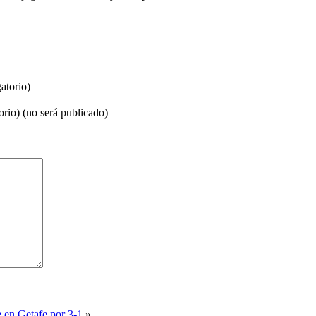
atorio)
orio) (no será publicado)
 en Getafe por 3-1
»