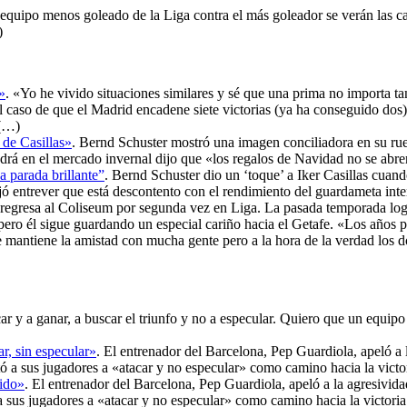
 equipo menos goleado de la Liga contra el más goleador se verán las ca
)
»
. «Yo he vivido situaciones similares y sé que una prima no importa ta
 caso de que el Madrid encadene siete victorias (ya ha conseguido dos)
 (…)
 de Casillas»
. Bernd Schuster mostró una imagen conciliadora en su rue
endrá en el mercado invernal dijo que «los regalos de Navidad no se abr
a parada brillante”
. Bernd Schuster dio un ‘toque’ a Iker Casillas cuan
ó entrever que está descontento con el rendimiento del guardameta inte
 regresa al Coliseum por segunda vez en Liga. La pasada temporada log
 pero él sigue guardando un especial cariño hacia el Getafe. «Los años 
mantiene la amistad con mucha gente pero a la hora de la verdad los 
car y a ganar, a buscar el triunfo y no a especular. Quiero que un equipo
r, sin especular»
. El entrenador del Barcelona, Pep Guardiola, apeló a
stó a sus jugadores a «atacar y no especular» como camino hacia la victo
tido»
. El entrenador del Barcelona, Pep Guardiola, apeló a la agresivid
ó a sus jugadores a «atacar y no especular» como camino hacia la victori