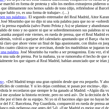
e marchó en forma de protesta y sólo los medios extranjeros pidieron u
 que últimamente nos hemos salido de tono (dijo, refiriéndose al Barcel
z que hablo yo, es una forma de trabajar». (…)
nen sus palabras»
. El segundo entrenador del Real Madrid, Aitor Karank
José Mourinho que no dijo ni una sola palabra para que no se «sobredim
 la prensa española (salvo Punto Pelota y As) se plantase y abandonas
do de tono y no quiere ni que se sobredimensionen sus palabras ni va a 
Karanka aseguró este viernes, en rueda de prensa, que el Real Madrid es
 además, volvió a quejarse del calendario apuntando que el Barça «ha t
 claro que ahore viene un final de liga apasionante, con títulos en jueg
los cuatro clásicos que se avecinan, donde los madridistas se jugaran t
 una palabra
. José Mourinho ha vuelto a ser protagonista. Esta vez, el t
n una sala de prensa. Por la mañana, ya se rumoreaba el hecho de que s
pecialmente los que siguen al Real Madrid, habían anunciado que se irían
os»
. «Del Madrid tengo una gran opinión desde que era pequeño. Y ahor
íciles de controlar. Y si les dejas combinar, te pasan por encima», dijo
uardiola le recordaron que siempre le ha ganado al Madrid: «Algún día v
á me ayudase la historia reciente, pero no será así». De la decisión de
ebe por el bien de su equipo. Ni yo ni él hacemos algo que no hayan h
dor del F.C Barcelona, Pep Guardiola, compareció en rueda de prensa a
lanco más peligroso que antes del 5-0. «Este Madrid es mejor que el de 