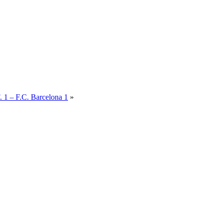
 1 – F.C. Barcelona 1
»