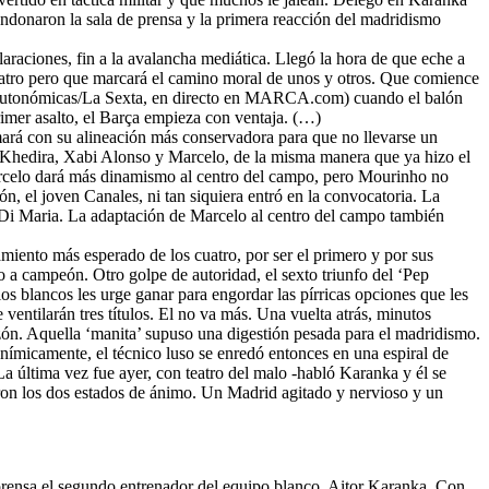
andonaron la sala de prensa y la primera reacción del madridismo
claraciones, fin a la avalancha mediática. Llegó la hora de que eche a
cuatro pero que marcará el camino moral de unos y otros. Que comience
che (Autonómicas/La Sexta, en directo en MARCA.com) cuando el balón
rimer asalto, el Barça empieza con ventaja. (…)
ormará con su alineación más conservadora para que no llevarse un
r Khedira, Xabi Alonso y Marcelo, de la misma manera que ya hizo el
Marcelo dará más dinamismo al centro del campo, pero Mourinho no
n, el joven Canales, ni tan siquiera entró en la convocatoria. La
o Di Maria. La adaptación de Marcelo al centro del campo también
amiento más esperado de los cuatro, por ser el primero y por sus
o a campeón. Otro golpe de autoridad, el sexto triunfo del ‘Pep
os blancos les urge ganar para engordar las pírricas opciones que les
 ventilarán tres títulos. El no va más. Una vuelta atrás, minutos
azón. Aquella ‘manita’ supuso una digestión pesada para el madridismo.
nímicamente, el técnico luso se enredó entonces en una espiral de
La última vez fue ayer, con teatro del malo -habló Karanka y él se
aron los dos estados de ánimo. Un Madrid agitado y nervioso y un
prensa el segundo entrenador del equipo blanco, Aitor Karanka. Con