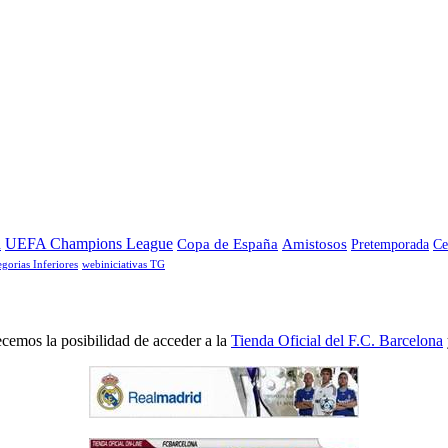
a
UEFA Champions League
Copa de España
Amistosos
Pretemporada
Ce
egorias Inferiores
webiniciativas TG
cemos la posibilidad de acceder a la
Tienda Oficial del F.C. Barcelona