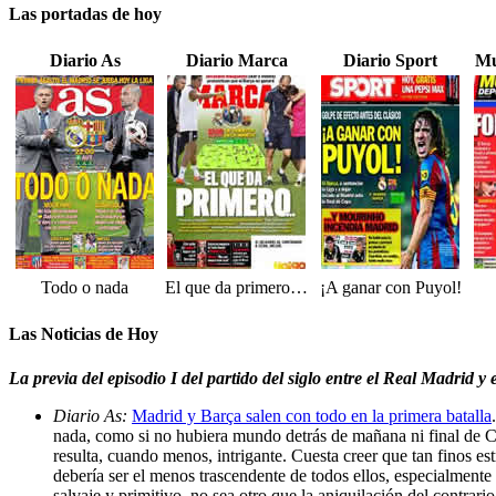
Las portadas de hoy
Diario As
Diario Marca
Diario Sport
Mu
Todo o nada
El que da primero…
¡A ganar con Puyol!
Las Noticias de Hoy
La previa del episodio I del partido del siglo entre el Real Madrid
Diario As:
Madrid y Barça salen con todo en la primera batalla
nada, como si no hubiera mundo detrás de mañana ni final de Cop
resulta, cuando menos, intrigante. Cuesta creer que tan finos e
debería ser el menos trascendente de todos ellos, especialmente
salvaje y primitivo, no sea otro que la aniquilación del contra