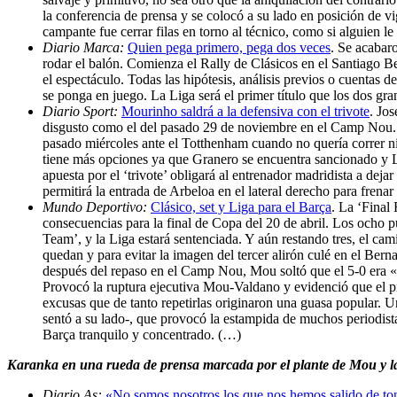
la conferencia de prensa y se colocó a su lado en posición de 
campante fue cerrar filas en torno al técnico, como si alguien l
Diario Marca:
Quien pega primero, pega dos veces
. Se acabaro
rodar el balón. Comienza el Rally de Clásicos en el Santiago B
el espectáculo. Todas las hipótesis, análisis previos o cuenta
se ponga en juego. La Liga será el primer título que los dos gr
Diario Sport:
Mourinho saldrá a la defensiva con el trivote
. Jos
disgusto como el del pasado 29 de noviembre en el Camp Nou. E
pasado miércoles ante el Totthenham cuando no quería correr n
tiene más opciones ya que Granero se encuentra sancionado y Las
apuesta por el ‘trivote’ obligará al entrenador madridista a d
permitirá la entrada de Arbeloa en el lateral derecho para fren
Mundo Deportivo:
Clásico, set y Liga para el Barça
. La ‘Final
consecuencias para la final de Copa del 20 de abril. Los ocho p
Team’, y la Liga estará sentenciada. Y aún restando tres, el ca
quedan y para evitar la imagen del tercer alirón culé en el Berna
después del repaso en el Camp Nou, Mou soltó que el 5-0 era «un
Provocó la ruptura ejecutiva Mou-Valdano y evidenció que el pr
excusas que de tanto repetirlas originaron una guasa popular. U
sentó a su lado-, que provocó la estampida de muchos periodist
Barça tranquilo y concentrado. (…)
Karanka en una rueda de prensa marcada por el plante de Mou y l
Diario As:
«No somos nosotros los que nos hemos salido de to