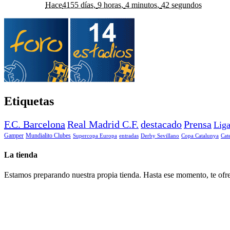
Hace
4155 días,
9 horas,
4 minutos,
42 segundos
Etiquetas
F.C. Barcelona
Real Madrid C.F.
destacado
Prensa
Lig
Gamper
Mundialito Clubes
Supercopa Europa
entradas
Derby Sevillano
Copa Catalunya
Cat
La tienda
Estamos preparando nuestra propia tienda. Hasta ese momento, te ofre