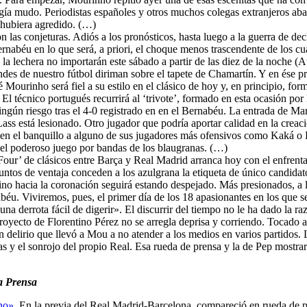
vigía mudo. Periodistas españoles y otros muchos colegas extranjeros ab
e hubiera agredido. (…)
n las conjeturas. Adiós a los pronósticos, hasta luego a la guerra de de
ernabéu en lo que será, a priori, el choque menos trascendente de los 
s de la lechera no importarán este sábado a partir de las diez de la no
andes de nuestro fútbol diriman sobre el tapete de Chamartín. Y en ése p
é Mourinho será fiel a su estilo en el clásico de hoy y, en principio, f
l técnico portugués recurrirá al ‘trivote’, formado en esta ocasión po
ingún riesgo tras el 4-0 registrado en en el Bernabéu. La entrada de 
s está lesionado. Otro jugador que podría aportar calidad en la creació
ejar en el banquillo a alguno de sus jugadores más ofensivos como Kaká 
ar el poderoso juego por bandas de los blaugranas. (…)
 Four’ de clásicos entre Barça y Real Madrid arranca hoy con el enfrent
untos de ventaja conceden a los azulgrana la etiqueta de único candidat
mino hacia la coronación seguirá estando despejado. Más presionados, a l
béu. Viviremos, pues, el primer día de los 18 apasionantes en los que se
a derrota fácil de digerir». El discurrir del tiempo no le ha dado la r
oyecto de Florentino Pérez no se arregla deprisa y corriendo. Tocado a
n delirio que llevó a Mou a no atender a los medios en varios partidos. 
as y el sonrojo del propio Real. Esa rueda de prensa y la de Pep mostr
a Prensa
no»
. En la previa del Real Madrid-Barcelona, compareció en rueda de 