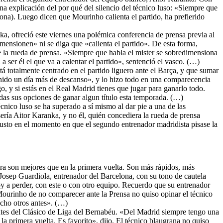
na explicación del por qué del silencio del técnico luso: «Siempre que
ona). Luego dicen que Mourinho calienta el partido, ha prefierido
a, ofreció este viernes una polémica conferencia de prensa previa al
ensionen» ni se diga que «calienta el partido». De esta forma,
e la rueda de prensa. «Siempre que habla el mister se sobredimensiona
ser él el que va a calentar el partido», sentenció el vasco. (…)
tá totalmente centrado en el partido liguero ante el Barça, y que sumar
enido un día más de descanso», y lo hizo todo en una comparecencia
o, y si estás en el Real Madrid tienes que jugar para ganarlo todo.
odas sus opciones de ganar algun título esta temporada. (…)
écnico luso se ha superado a sí mismo al dar pie a una de las
ería Aitor Karanka, y no él, quién concediera la rueda de prensa
 justo en el momento en que el segundo entrenador madridista pisase la
a son mejores que en la primera vuelta. Son más rápidos, más
 Josep Guardiola, entrenador del Barcelona, con su tono de cautela
oy a perder, con este o con otro equipo. Recuerdo que su entrenador
 Mourinho de no comparecer ante la Prensa no quiso opinar el técnico
echo otros antes». (…)
ntes del Clásico de Liga del Bernabéu. «Del Madrid siempre tengo una
la primera vuelta. Es favorito», dijo. El técnico blaugrana no quiso