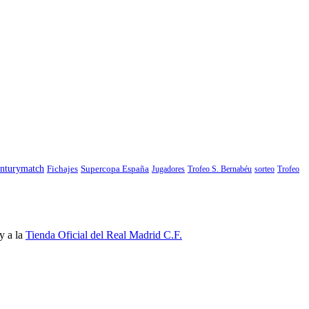
nturymatch
Fichajes
Supercopa España
Jugadores
Trofeo S. Bernabéu
sorteo
Trofeo
y a la
Tienda Oficial del Real Madrid C.F.