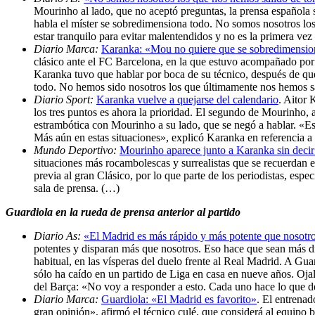
Mourinho al lado, que no aceptó preguntas, la prensa española s
habla el míster se sobredimensiona todo. No somos nosotros los
estar tranquilo para evitar malentendidos y no es la primera ve
Diario Marca:
Karanka: «Mou no quiere que se sobredimensio
clásico ante el FC Barcelona, en la que estuvo acompañado por 
Karanka tuvo que hablar por boca de su técnico, después de que
todo. No hemos sido nosotros los que últimamente nos hemos sali
Diario Sport:
Karanka vuelve a quejarse del calendario
. Aitor 
los tres puntos es ahora la prioridad. El segundo de Mourinho,
estrambótica con Mourinho a su lado, que se negó a hablar. «Está
Más aún en estas situaciones», explicó Karanka en referencia a 
Mundo Deportivo:
Mourinho aparece junto a Karanka sin decir
situaciones más rocambolescas y surrealistas que se recuerdan e
previa al gran Clásico, por lo que parte de los periodistas, es
sala de prensa. (…)
Guardiola en la rueda de prensa anterior al partido
Diario As:
«El Madrid es más rápido y más potente que nosotr
potentes y disparan más que nosotros. Eso hace que sean más dif
habitual, en las vísperas del duelo frente al Real Madrid. A G
sólo ha caído en un partido de Liga en casa en nueve años. Ojal
del Barça: «No voy a responder a esto. Cada uno hace lo que d
Diario Marca:
Guardiola: «El Madrid es favorito»
. El entrena
gran opinión», afirmó el técnico culé, que considerá al equipo b