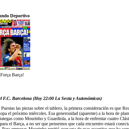
ndo Deportivo
Força Barça!
 y el F.C. Barcelona (Hoy 22:00 La Sexta y Autonómicas)
. Puestas las piezas sobre el tablero, la primera consideración es que Re
a el próximo miércoles. Esa generosidad (aparente) a la hora de plantea
strategas como Mourinho y Guardiola, a la hora de enfrentar cuatro Clási
 para el Barça, a no ser que pensemos que cada encuentro estará conecta
rio. Para empezar, Mourinho repitió ayer una de esas escenitas que ha co