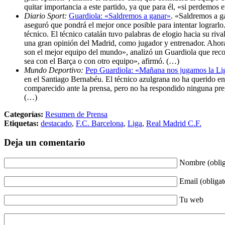
quitar importancia a este partido, ya que para él, «si perdemo
Diario Sport:
Guardiola: «Saldremos a ganar»
. «Saldremos a g
aseguró que pondrá el mejor once posible para intentar lograrl
técnico. El técnico catalán tuvo palabras de elogio hacia su ri
una gran opinión del Madrid, como jugador y entrenador. Ahora
son el mejor equipo del mundo», analizó un Guardiola que reco
sea con el Barça o con otro equipo», afirmó. (…)
Mundo Deportivo:
Pep Guardiola: «Mañana nos jugamos la Li
en el Santiago Bernabéu. El técnico azulgrana no ha querido en
comparecido ante la prensa, pero no ha respondido ninguna pre
(…)
Categorías:
Resumen de Prensa
Etiquetas:
destacado
,
F.C. Barcelona
,
Liga
,
Real Madrid C.F.
Deja un comentario
Nombre (oblig
Email (obligat
Tu web