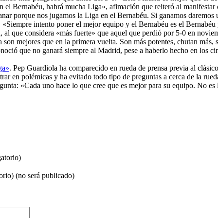
s en el Bernabéu, habrá mucha Liga», afimación que reiteró al manifesta
anar porque nos jugamos la Liga en el Bernabéu. Si ganamos daremos 
o. «Siempre intento poner el mejor equipo y el Bernabéu es el Bernabéu
val, al que considera «más fuerte» que aquel que perdió por 5-0 en novi
 son mejores que en la primera vuelta. Son más potentes, chutan más, 
noció que no ganará siempre al Madrid, pese a haberlo hecho en los cin
ga»
. Pep Guardiola ha comparecido en rueda de prensa previa al clásic
trar en polémicas y ha evitado todo tipo de preguntas a cerca de la ru
gunta: «Cada uno hace lo que cree que es mejor para su equipo. No es l
atorio)
orio) (no será publicado)