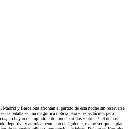
al Madrid y Barcelona afrontan el partido de esta noche sin reservarse
r la batalla es una magnífica noticia para el espectáculo, pero
cos, no hayan distinguido entre unos partidos y otros. Y el de hoy
do deportiva y anímicamente con el siguiente, o a no ser que el plan,
nvertido en táctica militar y que muchos le jalean. Delegó en Karanka