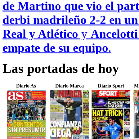
de Martino que vio el part
derbi madrileño 2-2 en un
Real y Atlético
y
Ancelotti
empate de su equipo
.
Las portadas de hoy
Diario As
Diario Marca
Diario Sport
Mu