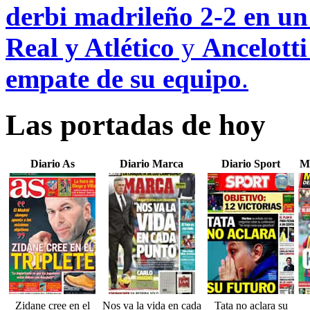
derbi madrileño 2-2 en un
Real y Atlético
y
Ancelotti
empate de su equipo
.
Las portadas de hoy
Diario As
Diario Marca
Diario Sport
M
Zidane cree en el
Nos va la vida en cada
Tata no aclara su