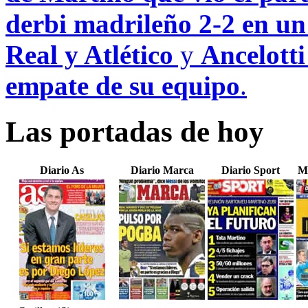
derbi madrileño 2-2 en un
Real y Atlético
y
Ancelotti
empate de su equipo
.
Las portadas de hoy
Diario As
Diario Marca
Diario Sport
M