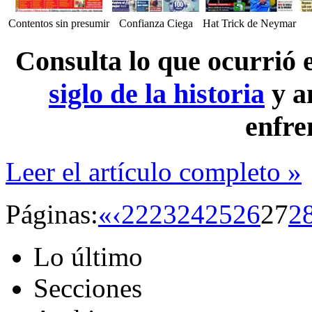
Contentos sin presumir
Confianza Ciega
Hat Trick de Neymar
Consulta lo que ocurrió
siglo de la historia
y a
enfre
Leer el artículo completo »
Páginas:
«
‹
22
23
24
25
26
27
2
Lo último
Secciones