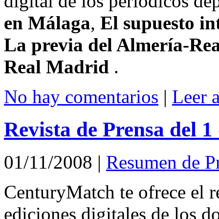
digital de los periódicos d
en Málaga
,
El supuesto in
La previa del Almería-Re
Real Madrid
.
No hay comentarios
|
Leer 
Revista de Prensa del 
01/11/2008
|
Resumen de P
CenturyMatch te ofrece el r
ediciones digitales de los d