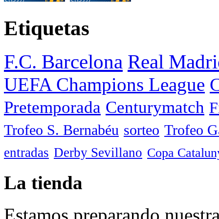
Etiquetas
F.C. Barcelona
Real Madri
UEFA Champions League
C
Pretemporada
Centurymatch
F
Trofeo S. Bernabéu
sorteo
Trofeo 
entradas
Derby Sevillano
Copa Catalun
La tienda
Estamos preparando nuestra 