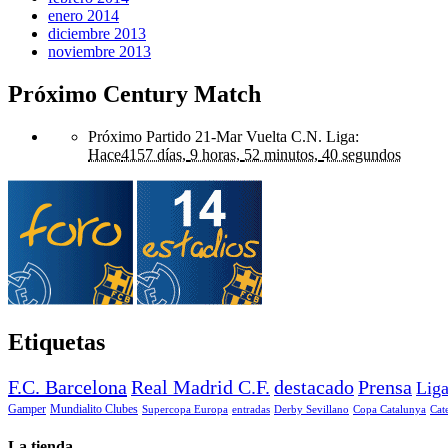
enero 2014
diciembre 2013
noviembre 2013
Próximo Century Match
Próximo Partido 21-Mar Vuelta C.N. Liga
:
Hace
4157 días,
9 horas,
52 minutos,
40 segundos
Etiquetas
F.C. Barcelona
Real Madrid C.F.
destacado
Prensa
Lig
Gamper
Mundialito Clubes
Supercopa Europa
entradas
Derby Sevillano
Copa Catalunya
Cat
La tienda