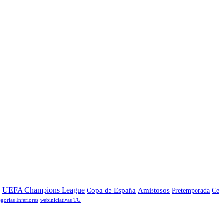
a
UEFA Champions League
Copa de España
Amistosos
Pretemporada
Ce
egorias Inferiores
webiniciativas TG