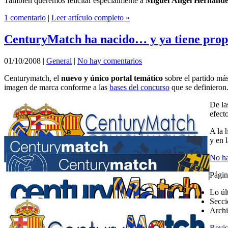
También queremos felicitar especialmente a
Miguel Ángel Hernánde
1 comentario
|
Leer artículo completo »
CenturyMatch ha nacido… y ya tiene prop
01/10/2008
|
General
|
No hay comentarios
Centurymatch, el
nuevo y único portal temático
sobre el partido más
imagen de marca conforme a las
bases del concurso
que se definieron
De la
efect
A la 
y en 
No ha
Págin
Lo úl
Secci
Arch
Revis