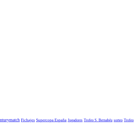
nturymatch
Fichajes
Supercopa España
Jugadores
Trofeo S. Bernabéu
sorteo
Trofeo