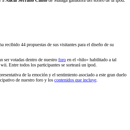
y a
Alicia Serrano Canto
de Málaga ganadora del sorteo de la Ipod.
a recibido 44 propuestas de sus visitantes para el diseño de su
n ser votadas dentro de nuestro
foro
en el «hilo» habilitado a tal
wii. Entre todos los participantes se sorteará un ipod.
epresentativa de la emoción y el sentimiento asociado a este gran duelo
icipativo de nuestro foro y los
contenidos que incluye
.