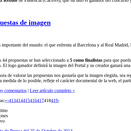
z Rebate
de Plasencia (Cáceres), que ha sido el ganador del concurso 
uestas de imagen
 importante del mundo: el que enfrenta al Barcelona y al Real Madrid, h
.
s 44 propuestas se han seleccionado a
5 como finalistas
para que pueda
o. El logo ganador definirá la imagen del Portal y su creador ganará una 
hora de valorar las propuestas nos gustaría que la imagen elegida, sea r
la medida de lo posible, refleje el carácter documental de la web, el part
y comentarios
|
Leer artículo completo »
as:
«
‹
413
414
415
416
417
418
419
›
timo
ones
ivo
ta de Prensa del 25 de Octubre de 2014