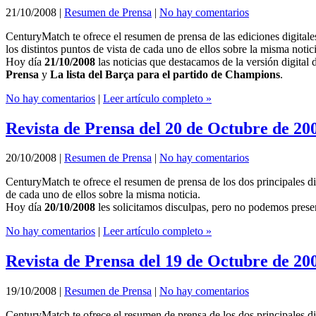
21/10/2008
|
Resumen de Prensa
|
No hay comentarios
CenturyMatch te ofrece el resumen de prensa de las ediciones digital
los distintos puntos de vista de cada uno de ellos sobre la misma notici
Hoy día
21/10/2008
las noticias que destacamos de la versión digital 
Prensa
y
La lista del Barça para el partido de Champions
.
No hay comentarios
|
Leer artículo completo »
Revista de Prensa del 20 de Octubre de 20
20/10/2008
|
Resumen de Prensa
|
No hay comentarios
CenturyMatch te ofrece el resumen de prensa de los dos principales d
de cada uno de ellos sobre la misma noticia.
Hoy día
20/10/2008
les solicitamos disculpas, pero no podemos prese
No hay comentarios
|
Leer artículo completo »
Revista de Prensa del 19 de Octubre de 20
19/10/2008
|
Resumen de Prensa
|
No hay comentarios
CenturyMatch te ofrece el resumen de prensa de los dos principales d