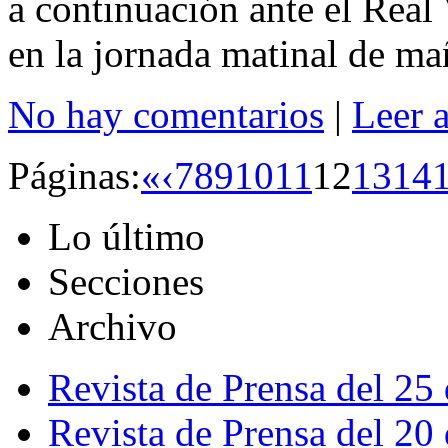
a continuación ante el Real 
en la jornada matinal de ma
No hay comentarios
|
Leer 
Páginas:
«
‹
7
8
9
10
11
12
13
14
Lo último
Secciones
Archivo
Revista de Prensa del 25
Revista de Prensa del 20