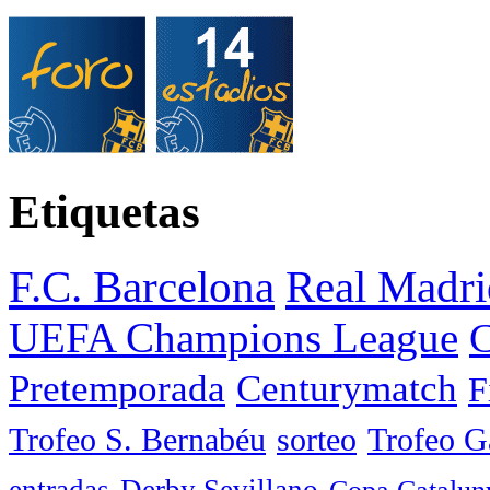
Etiquetas
F.C. Barcelona
Real Madri
UEFA Champions League
C
Pretemporada
Centurymatch
F
Trofeo S. Bernabéu
sorteo
Trofeo 
entradas
Derby Sevillano