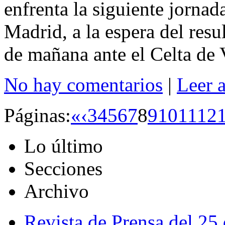
enfrenta la siguiente jornad
Madrid, a la espera del resu
de mañana ante el Celta de 
No hay comentarios
|
Leer 
Páginas:
«
‹
3
4
5
6
7
8
9
10
11
12
Lo último
Secciones
Archivo
Revista de Prensa del 25