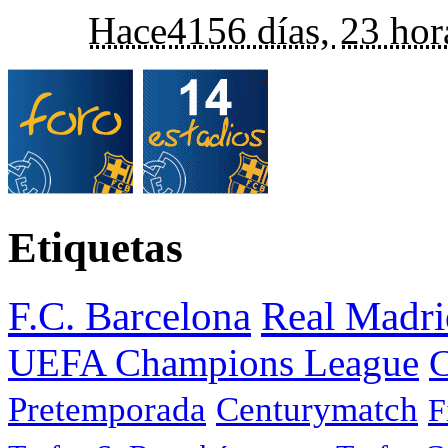
Hace
4156 días,
23 hor
Etiquetas
F.C. Barcelona
Real Madri
UEFA Champions League
C
Pretemporada
Centurymatch
F