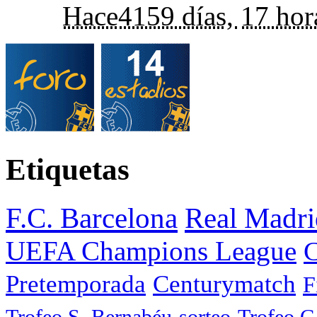
Hace
4159 días,
17 hor
Etiquetas
F.C. Barcelona
Real Madri
UEFA Champions League
C
Pretemporada
Centurymatch
F
Trofeo S. Bernabéu
sorteo
Trofeo 