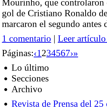
Mourinho, que controlaron 
gol de Cristiano Ronaldo de
marcaron el segundo antes d
1 comentario
|
Leer artícul
Páginas:
‹
1
2
3
4
5
6
7
›
»
Lo último
Secciones
Archivo
Revista de Prensa del 25