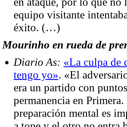
en ataque, por lo que no l
equipo visitante intentaba
éxito. (…)
Mourinho en rueda de prens
Diario As:
«La culpa de 
tengo yo»
. «El adversari
era un partido con puntos
permanencia en Primera. Y
preparación mental es im
a tope y el otro no entr