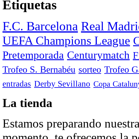
Etiquetas
F.C. Barcelona
Real Madri
UEFA Champions League
C
Pretemporada
Centurymatch
F
Trofeo S. Bernabéu
sorteo
Trofeo 
entradas
Derby Sevillano
Copa Catalun
La tienda
Estamos preparando nuestra 
momento, te ofrecemos la po