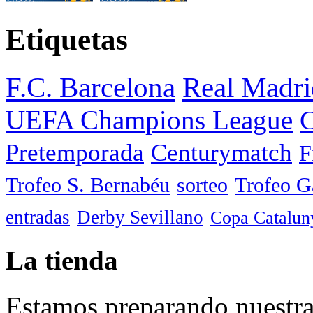
Etiquetas
F.C. Barcelona
Real Madri
UEFA Champions League
C
Pretemporada
Centurymatch
F
Trofeo S. Bernabéu
sorteo
Trofeo 
entradas
Derby Sevillano
Copa Catalun
La tienda
Estamos preparando nuestra 