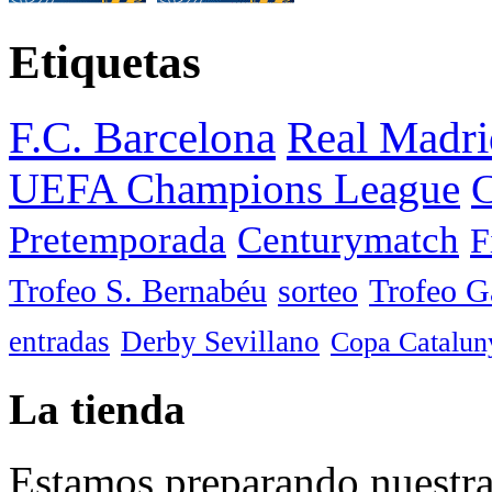
Etiquetas
F.C. Barcelona
Real Madri
UEFA Champions League
C
Pretemporada
Centurymatch
F
Trofeo S. Bernabéu
sorteo
Trofeo 
entradas
Derby Sevillano
Copa Catalun
La tienda
Estamos preparando nuestra 