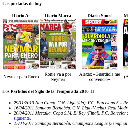
Las portadas de hoy
Diario As
Diario Marca
Diario Sport
M
Ronie va a por
Alexis: «Guardiola me
Neymar para Enero
(A
Neymar
convenció»
Los Partidos del Siglo de la Temporada 2010-11
29/11/2010 Nou Camp. C.N. Liga (Ida). F.C. Barcelona 5 – Re
16/04/2011 Santiago Bernabéu. C.N. Liga (Vuelta). Real Madri
20/04/2011 Mestalla. Copa S.M. El Rey (Final). F.C. Barcelon
siguiente
.
27/04/2011 Santiago Bernabéu. Champions League (Semifinal-