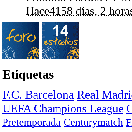
Hace
4158 días,
2 hora
Etiquetas
F.C. Barcelona
Real Madri
UEFA Champions League
C
Pretemporada
Centurymatch
F