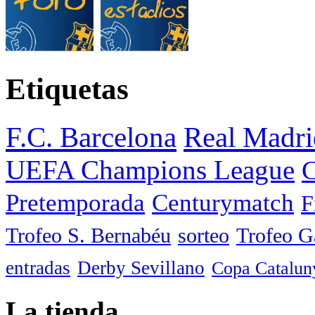
Etiquetas
F.C. Barcelona
Real Madri
UEFA Champions League
C
Pretemporada
Centurymatch
F
Trofeo S. Bernabéu
sorteo
Trofeo 
entradas
Derby Sevillano
Copa Catalun
La tienda