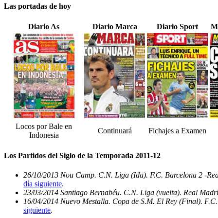
Las portadas de hoy
Diario As
Diario Marca
Diario Sport
M
Locos por Bale en
Continuará
Fichajes a Examen
Indonesia
Los Partidos del Siglo de la Temporada 2011-12
26/10/2013 Nou Camp. C.N. Liga (Ida). F.C. Barcelona 2 -Re
día siguiente
.
23/03/2014 Santiago Bernabéu. C.N. Liga (vuelta). Real Madri
16/04/2014 Nuevo Mestalla. Copa de S.M. El Rey (Final). F.C.
siguiente
.