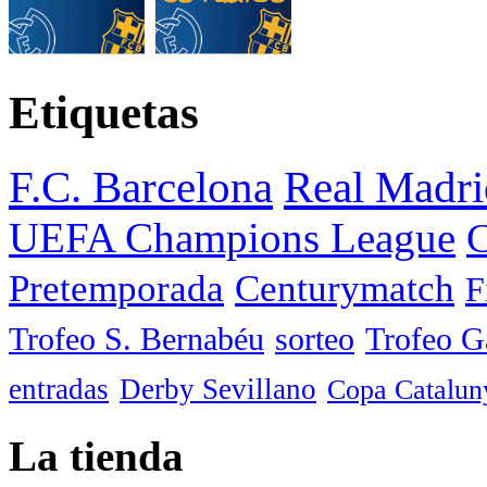
Etiquetas
F.C. Barcelona
Real Madri
UEFA Champions League
C
Pretemporada
Centurymatch
F
Trofeo S. Bernabéu
sorteo
Trofeo 
entradas
Derby Sevillano
Copa Catalun
La tienda