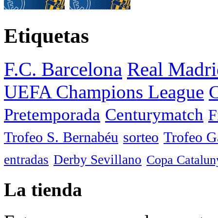
Etiquetas
F.C. Barcelona
Real Madri
UEFA Champions League
C
Pretemporada
Centurymatch
F
Trofeo S. Bernabéu
sorteo
Trofeo 
entradas
Derby Sevillano
Copa Catalun
La tienda