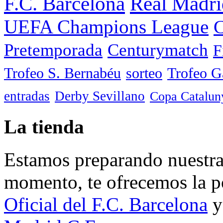
F.C. Barcelona
Real Madri
UEFA Champions League
C
Pretemporada
Centurymatch
F
Trofeo S. Bernabéu
sorteo
Trofeo 
entradas
Derby Sevillano
Copa Catalun
La tienda
Estamos preparando nuestra 
momento, te ofrecemos la po
Oficial del F.C. Barcelona
y