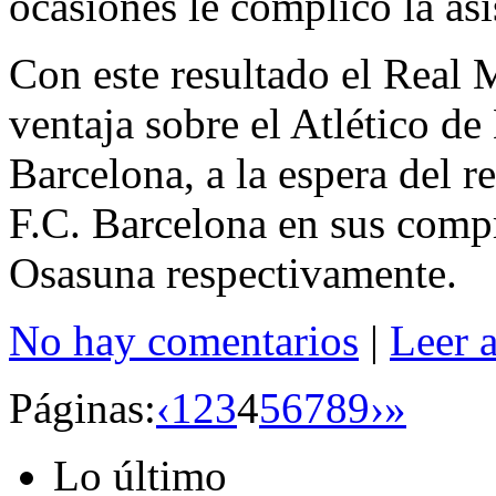
ocasiones le complicó la asi
Con este resultado el Real 
ventaja sobre el Atlético de
Barcelona, a la espera del r
F.C. Barcelona en sus comp
Osasuna respectivamente.
No hay comentarios
|
Leer 
Páginas:
‹
1
2
3
4
5
6
7
8
9
›
»
Lo último