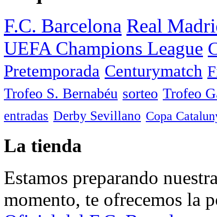
F.C. Barcelona
Real Madri
UEFA Champions League
C
Pretemporada
Centurymatch
F
Trofeo S. Bernabéu
sorteo
Trofeo 
entradas
Derby Sevillano
Copa Catalun
La tienda
Estamos preparando nuestra 
momento, te ofrecemos la po