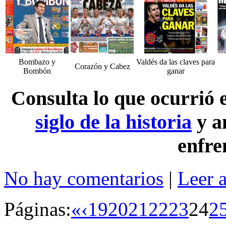
Bombazo y
Valdés da las claves para
Corazón y Cabez
Bombón
ganar
Consulta lo que ocurrió
siglo de la historia
y a
enfre
No hay comentarios
|
Leer 
Páginas:
«
‹
19
20
21
22
23
24
2