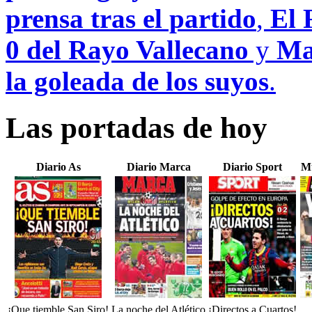
prensa tras el partido
,
El 
0 del Rayo Vallecano
y
Ma
la goleada de los suyos
.
Las portadas de hoy
Diario As
Diario Marca
Diario Sport
M
¡Que tiemble San Siro!
La noche del Atlético
¡Directos a Cuartos!