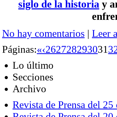
siglo de la historia
y a
enfre
No hay comentarios
|
Leer 
Páginas:
«
‹
26
27
28
29
30
31
3
Lo último
Secciones
Archivo
Revista de Prensa del 25
Revista de Prensa del 20