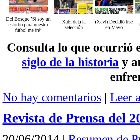
Del Bosque:’Si soy un
Xabi deja la
(Xavi) Decidió irse
estorbo para nuestro
selección
en Mayo
fútbol me iré’
Consulta lo que ocurrió
siglo de la historia
y a
enfre
No hay comentarios
|
Leer 
Revista de Prensa del 2
20/06/2014
|
Resumen de P