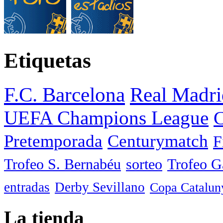
Etiquetas
F.C. Barcelona
Real Madri
UEFA Champions League
C
Pretemporada
Centurymatch
F
Trofeo S. Bernabéu
sorteo
Trofeo 
entradas
Derby Sevillano
Copa Catalun
La tienda