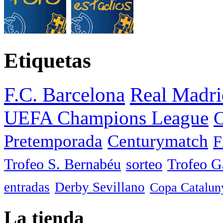
Etiquetas
F.C. Barcelona
Real Madri
UEFA Champions League
C
Pretemporada
Centurymatch
F
Trofeo S. Bernabéu
sorteo
Trofeo 
entradas
Derby Sevillano
Copa Catalun
La tienda