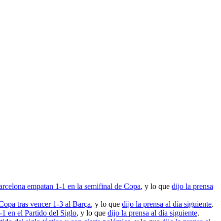
arcelona empatan 1-1 en la semifinal de Copa
, y lo que
dijo la prensa
 Copa tras vencer 1-3 al Barça
, y lo que
dijo la prensa al día siguiente
.
1 en el Partido del Siglo
, y lo que
dijo la prensa al día siguiente
.