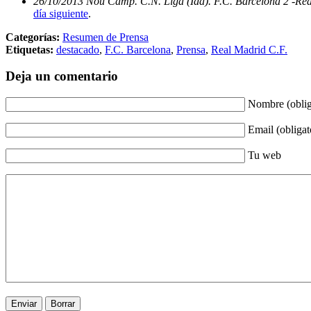
26/10/2013 Nou Camp. C.N. Liga (Ida). F.C. Barcelona 2 -Re
día siguiente
.
Categorías:
Resumen de Prensa
Etiquetas:
destacado
,
F.C. Barcelona
,
Prensa
,
Real Madrid C.F.
Deja un comentario
Nombre (oblig
Email (obligat
Tu web