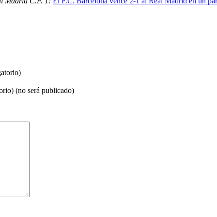
al Madrid C.F. 1:
El F.C. Barcelona vence 2-1 al Real Madrid en un part
atorio)
orio) (no será publicado)