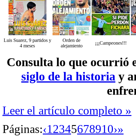
Luis Suarez, 9 partidos y
Orden de
¡¡¡Campeones!!!
4 meses
alejamiento
Consulta lo que ocurrió
siglo de la historia
y a
enfre
Leer el artículo completo »
Páginas:
‹
1
2
3
4
5
6
7
8
9
10
›
»